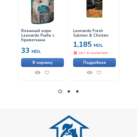
Влажный корм
Leonardo Fresh
Leona
Leonardo Рыба с
Salmon & Chicken
Granu
Креветками
1,185
MDL
33
от
MDL
НЕТ В НАЛИЧИИ
В корзину
Подробнее