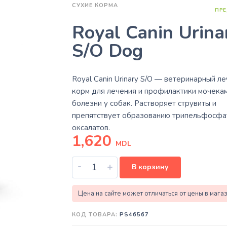
СУХИЕ КОРМА
ПРЕ
Royal Canin Urina
S/O Dog
Royal Canin Urinary S/O — ветеринарный л
корм для лечения и профилактики мочека
болезни у собак. Растворяет струвиты и
препятствует образованию трипельфосфа
оксалатов.
1,620
MDL
-
+
В корзину
Цена на сайте может отличаться от цены в мага
КОД ТОВАРА:
PS46567