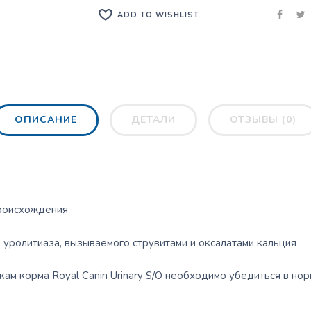
ADD TO WISHLIST
ОПИСАНИЕ
ДЕТАЛИ
ОТЗЫВЫ (0)
происхождения
уролитиаза, вызываемого струвитами и оксалатами кальция
ам корма Royal Canin Urinary S/O необходимо убедиться в но