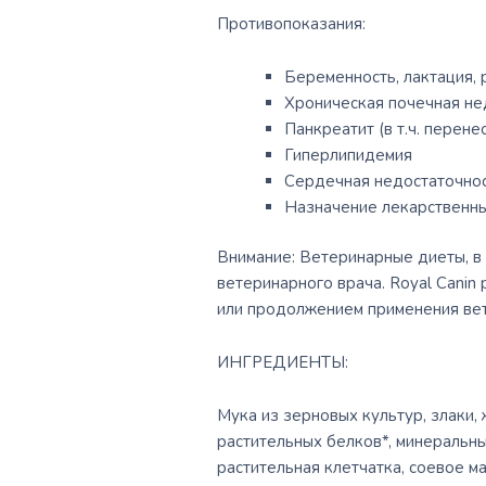
Противопоказания:
Беременность, лактация, 
Хроническая почечная не
Панкреатит (в т.ч. перен
Гиперлипидемия
Сердечная недостаточно
Назначение лекарственны
Внимание: Ветеринарные диеты, в 
ветеринарного врача. Royal Canin
или продолжением применения ве
ИНГРЕДИЕНТЫ:
Мука из зерновых культур, злаки,
растительных белков*, минеральн
растительная клетчатка, соевое м