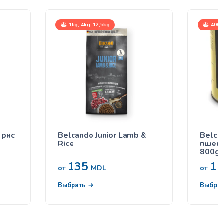
1kg, 4kg, 12,5kg
400
 рис
Belcando Junior Lamb &
Belc
Rice
пше
800g
135
1
от
MDL
от
Выбрать
Выбр