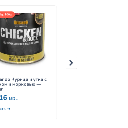
g, 800g
125g
ando Курица и утка с
Belcando 125 gr кролик
ном и морковью —
r
16
38
MDL
MDL
В корзину
ать