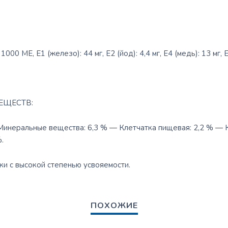
00 МЕ, E1 (железо): 44 мг, E2 (йод): 4,4 мг, E4 (медь): 13 мг, E5
ЕЩЕСТВ:
Минеральные вещества: 6,3 % — Клетчатка пищевая: 2,2 % — 
.
лки с высокой степенью усвояемости.
ПОХОЖИЕ