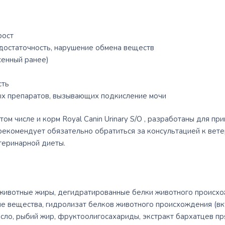
рост
достаточность, нарушение обмена веществ
есенный ранее)
сть
х препаратов, вызывающих подкисление мочи
том числе и корм Royal Canin Urinary S/O , разработаны для п
 рекомендует обязательно обратиться за консультацией к вет
теринарной диеты.
 животные жиры, дегидратированные белки животного происхож
ые вещества, гидролизат белков животного происхождения (вк
асло, рыбий жир, фруктоолигосахариды, экстракт бархатцев пр