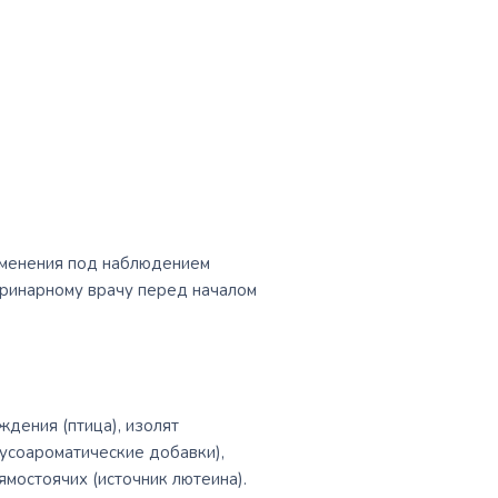
рименения под наблюдением
еринарному врачу перед началом
дения (птица), изолят
усоароматические добавки),
ямостоячих (источник лютеина).