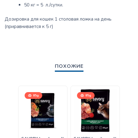
50 кг = 5 л./сутки.
Дозировка для кошек 1 столовая ложка на день
(приравнивается к 5 г)
ПОХОЖИЕ
85g
85g
400