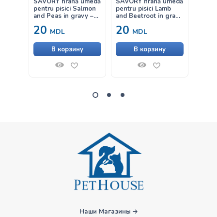
SAVORY hrană umedă
SAVORY hrană umedă
Savor
pentru pisici Salmon
pentru pisici Lamb
Gourm
and Peas in gravy –
and Beetroot in gravy
Salmo
cu somon și mazăre în
– cu miel și sfeclă în
– hran
20
20
от
sos 85g
sos 85g
echili
MDL
MDL
conți
cereal
В корзину
В корзину
somon
pește 
pisici
Наши Магазины