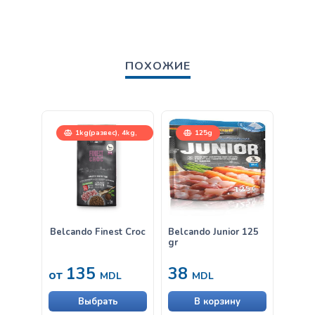
ПОХОЖИЕ
1kg(развес), 4kg,
125g
12,5kg
Belcando Finest Croc
Belcando Junior 125
Belca
gr
Куриц
135
38
38
от
MDL
MDL
Выбрать
В корзину