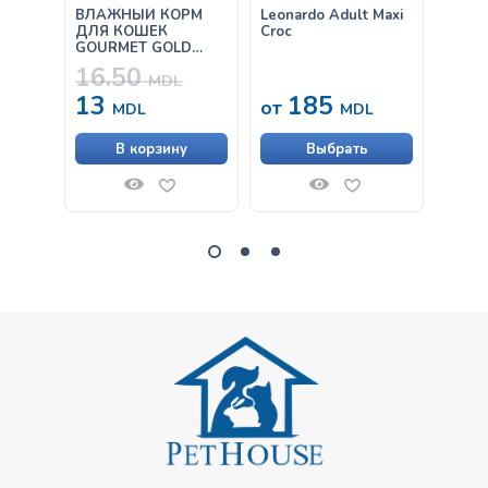
ВЛАЖНЫЙ КОРМ
Leonardo Adult Maxi
Leona
ДЛЯ КОШЕК
Croc
& Ric
GOURMET GOLD
ПАШТЕТ С
16.50
ГОВЯДИНОЙ 85Г
MDL
13
185
от
от
MDL
MDL
В корзину
Выбрать