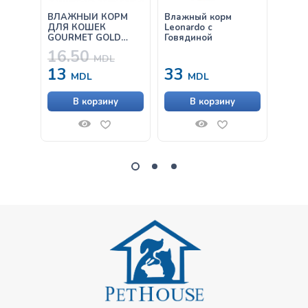
ВЛАЖНЫЙ КОРМ
Влажный корм
Leona
ДЛЯ КОШЕК
Leonardo с
Salmo
GOURMET GOLD
Говядиной
ПАШТЕТ С ТУНЦОМ
16.50
1,
85Г
MDL
13
33
MDL
MDL
НЕ
В корзину
В корзину