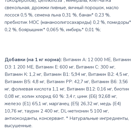
токоферолов), целлюлоза*, минералы, клетчатка
свекольная, дрожжи пивные, яичный порошок, масло
лосося 0,5 %, семена льна 0,31 %, банан* 0,23 %,
пребиотик МОС (мананоолигосахариды) 0,2 %, помидоры*
0,2 %, боярышник* 0,065 %, имбирь* 0,01 %;
Добавки (на 1 кг корма):
Витамин А: 12 000 МЕ, Витамин
D3: 1 200 МЕ, Витамин Е: 600 мг, Витамин С: 300 мг,
Витамин К: 1,2 мг, Витамин В1: 5,94 мг, Витамин В2: 4,5 мг,
Витамин В5: 4,8 мг, Витамин РР: 42,7 мг, Витамин В6: 3,56
мг, фолиевая кислота 1,1 мг, Витамин В12: 0,16 мг, биотин
0,08 мг, холин хлорид 60 %: 3,4 г, цинк (Е6) 92,68 мг,
железо (Е1) 65,1 мг, марганец (Е5) 26,32 мг, медь (Е4)
10,76 мг, таурин 2 400 мг, DL-метионин 5 100 мг,
антиоксиданты, консервант. * Натуральные ингредиенты,
высушенные.