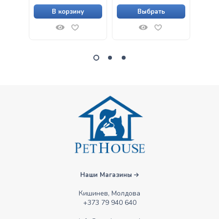
cereale, pe bază de
В корзину
Выбрать
somon proaspăt și
pește alb, pentru
pisici adulte
Наши Магазины
Кишинев, Молдова
+373 79 940 640