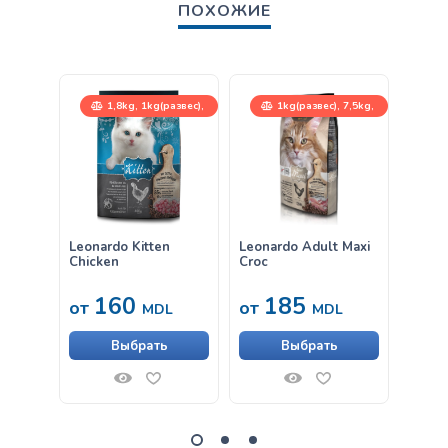
ПОХОЖИЕ
1,8kg, 1kg(развес),
1kg(развес), 7,5kg,
7,5kg
15kg
Leonardo Kitten
Leonardo Adult Maxi
Влаж
Chicken
Croc
Leona
Крев
160
185
33
от
от
MDL
MDL
Выбрать
Выбрать