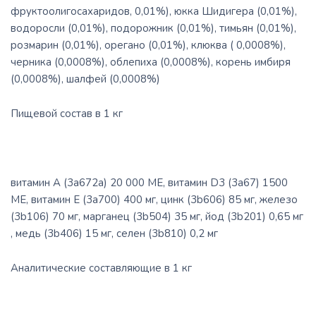
фруктоолигосахаридов, 0,01%), юкка Шидигера (0,01%),
водоросли (0,01%), подорожник (0,01%), тимьян (0,01%),
розмарин (0,01%), орегано (0,01%), клюква ( 0,0008%),
черника (0,0008%), облепиха (0,0008%), корень имбиря
(0,0008%), шалфей (0,0008%)
Пищевой состав в 1 кг
витамин А (3a672a) 20 000 МЕ, витамин D3 (3a67) 1500
МЕ, витамин E (3a700) 400 мг, цинк (3b606) 85 мг, железо
(3b106) 70 мг, марганец (3b504) 35 мг, йод (3b201) 0,65 мг
, медь (3b406) 15 мг, селен (3b810) 0,2 мг
Аналитические составляющие в 1 кг