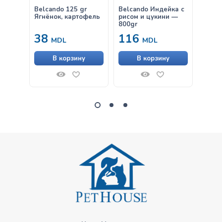
Belcando 125 gr
Belcando Индейка с
Belca
Ягнёнок, картофель
рисом и цукини —
& Ric
800gr
38
116
от
MDL
MDL
В корзину
В корзину