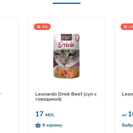
40g
1,8
r
Leonardo Drink Beef (суп с
Leon
говядиной)
17
1
MDL
от
В корзину
Выбр