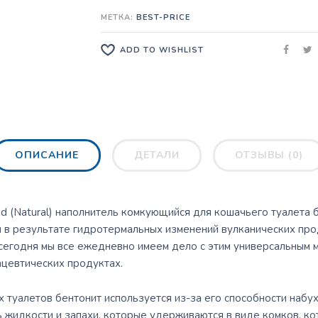
МЕТКА:
BEST-PRICE
ADD TO WISHLIST
ОПИСАНИЕ
ДЕТАЛИ
ОТЗЫВЫ (0)
ed (Natural) наполнитель комкующийся для кошачьего туалета 
 в результате гидротермальных изменений вулканических прод
 сегодня мы все ежедневно имеем дело с этим универсальным м
ацевтических продуктах.
 туалетов бентонит используется из-за его способности набух
жидкости и запахи, которые удерживаются в виде комков, кот