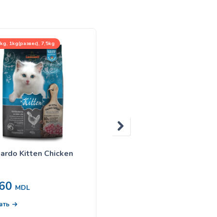
kg, 1kg(развес), 7,5kg
4kg
ardo Kitten Chicken
Leonardo Fresh Salmon 
Chicken
1,185
MDL
60
MDL
НЕТ В НАЛИЧИИ
Подробнее
ать