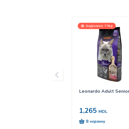
1kg(развес), 7,5kg
Leonardo Adult Senio
1,265
MDL
В корзину