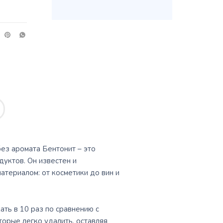
без аромата Бентонит – это
уктов. Он известен и
атериалом: от косметики до вин и
ать в 10 раз по сравнению с
орые легко удалить, оставляя