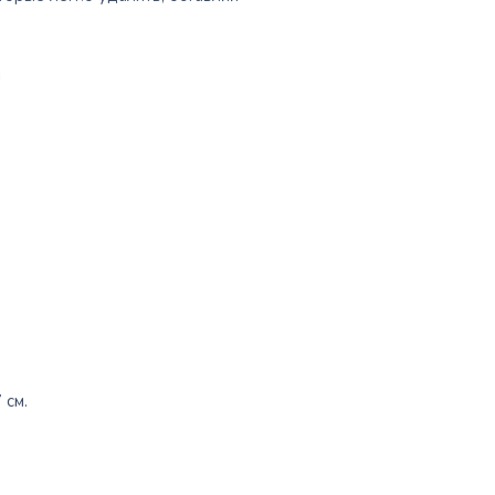
я
 см.