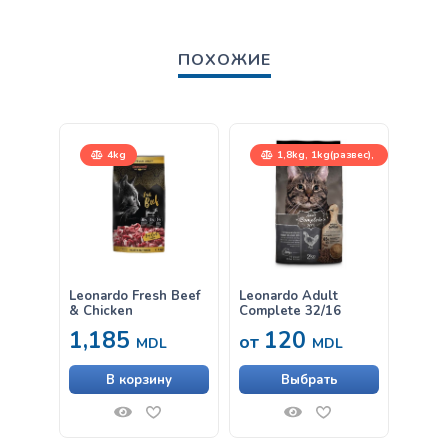
ПОХОЖИЕ
4kg
1,8kg, 1kg(развес),
15kg
15
Leonardo Fresh Beef
Leonardo Adult
Leona
& Chicken
Complete 32/16
& Ric
1,185
120
от
от
MDL
MDL
В корзину
Выбрать