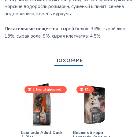
морские водоросли,розмарин, сушеный шпинат, семена
подорожника, корень куркумы.
Питательные вещества:
сырой белок: 34%, сырой жир:
13%, сырая зола: 9%, сырая клетчатка: 4,5%.
ПОХОЖИЕ
1,8kg, 1kg(развес),
85g
15kg
15
Leonardo Adult Duck
Влажный корм
Leona