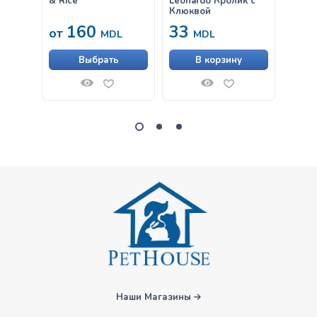
& Rice
Leonardo Кролик с
Compl
Клюквой
160
33
от
от
MDL
MDL
Выбрать
В корзину
Наши Магазины