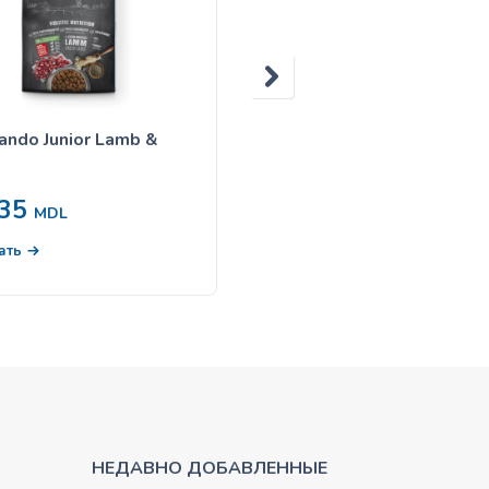
ando Junior Lamb &
Belcando Курица и утка 
пшеном и морковью —
800gr
35
116
MDL
от
MDL
ать
Выбрать
НЕДАВНО ДОБАВЛЕННЫЕ