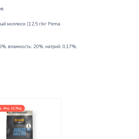
в.
ый моллюск (12,5 г/кг Pema
6%, влажность: 20%, натрий: 0,17%,
, 4kg, 12,5kg
400g, 800g