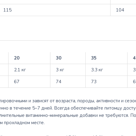
115
104
20
30
35
4
2.1 кг
3 кг
3.3 кг
3
67
74
73
6
ровочными и зависят от возраста, породы, активности и сезо
но в течение 5–7 дней. Всегда обеспечивайте питомцу досту
нительные витаминно-минеральные добавки не требуются. По
ом прохладном месте.