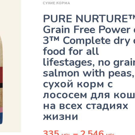
СУХИЕ КОРМА
PURE NURTURE
Grain Free Power 
3™ Complete dry 
food for all
lifestages, no grai
salmon with peas,
сухой корм с
лососем для ко
на всех стадиях
жизни
335
–
2,546