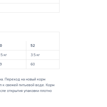
0
52
.5 кг
3.5 кг
9
60
на. Переход на новый корм
п к свежей питьевой воде. Корм
сле открытия упаковки плотно