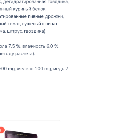
, дегидратированная говядина,
анный куриный белок,
ратированные пивные дрожжи,
ный томат, сушеный шпинат,
а, цитрус, гвоздика).
ла 7.5 %, влажность 6.0 %,
методу расчёта).
2500 mg, железо 100 mg, медь 7
g
85g