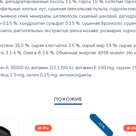
%, дегидратированный лосось 15 %, горох 10 %, колотый горох
офельные хлопья, нут, сушеная свекольная пульпа, гидролизов
 льняное семя, минералы, целлюлоза, сушеный цикорий, дегид
н 0.15 %, хондроитин сульфат 0.15 %, сушеная брокколи, суше
смесь растительных экстрактов (юкка мохаве, розмарин, куркум
отеин 35.0 %, сырая клетчатка 3.5 %, сырой жир 19 %, сырая зо
а-3 1.4 %, Омега-6 2.6 %. Обменная энергия: 4058 ккал/кг (по 
н A 30000 IU, витамин D3 1300 IU, витамин E 100 mg, таурин 
 йод 1.5 mg, селен 0.15 mg, антиоксиданты.
ПОХОЖИЕ
-21%
85g
85