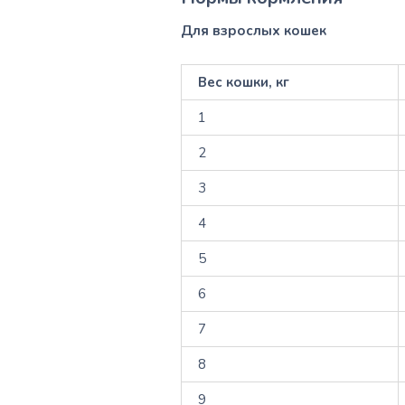
Для взрослых кошек
Вес кошки, кг
1
2
3
4
5
6
7
8
9