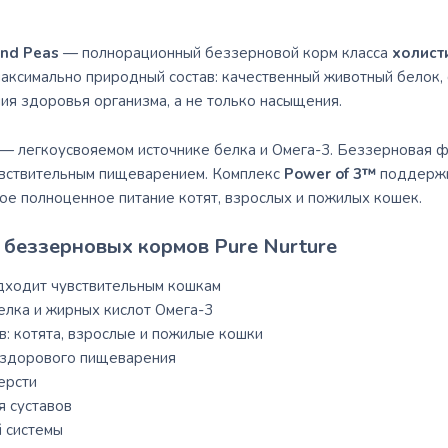
and Peas
— полнорационный беззерновой корм класса
холист
максимально природный состав: качественный животный белок
я здоровья организма, а не только насыщения.
 — легкоусвояемом источнике белка и Омега-3. Беззерновая 
увствительным пищеварением. Комплекс
Power of 3™
поддержи
ое полноценное питание котят, взрослых и пожилых кошек.
беззерновых кормов Pure Nurture
ходит чувствительным кошкам
елка и жирных кислот Омега-3
: котята, взрослые и пожилые кошки
 здорового пищеварения
ерсти
я суставов
 системы