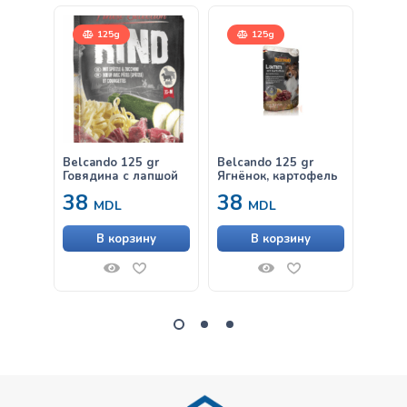
125g
125g
Belcando 125 gr
Belcando 125 gr
Belca
Говядина с лапшой
Ягнёнок, картофель
инде
38
38
38
MDL
MDL
В корзину
В корзину