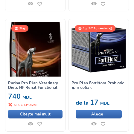
3kg
1g, 30*1g (ambalaj)
Purina Pro Plan Veterinary
Pro Plan Fortiflora Probiotic
Diets NF Renal Functional
для собак
740
MDL
17
de la
MDL
STOC EPUIZAT
Citește mai mult
Alege