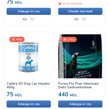
75
MDL
STOC EPUIZAT
Adauga in cos
Citește mai mult
400g
1,5kg
Calibra VD Dog Can Hepatic
Purina Pro Plan Veterinary
400g
Diets Gastrointestinal
75
440
MDL
MDL
Adauga in cos
Adauga in cos