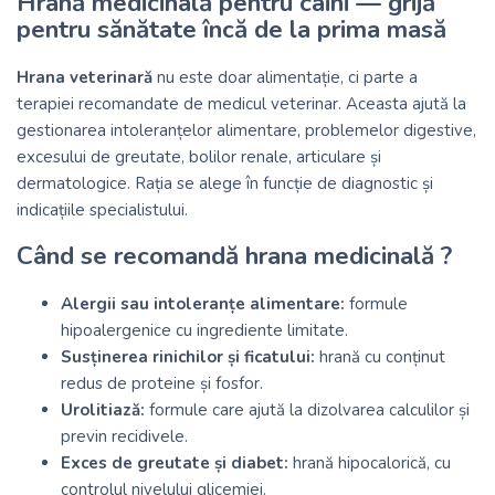
Hrană medicinală pentru câini — grijă
pentru sănătate încă de la prima masă
Hrana veterinară
nu este doar alimentație, ci parte a
terapiei recomandate de medicul veterinar. Aceasta ajută la
gestionarea intoleranțelor alimentare, problemelor digestive,
excesului de greutate, bolilor renale, articulare și
dermatologice. Rația se alege în funcție de diagnostic și
indicațiile specialistului.
Când se recomandă hrana medicinală ?
Alergii sau intoleranțe alimentare:
formule
hipoalergenice cu ingrediente limitate.
Susținerea rinichilor și ficatului:
hrană cu conținut
redus de proteine și fosfor.
Urolitiază:
formule care ajută la dizolvarea calculilor și
previn recidivele.
Exces de greutate și diabet:
hrană hipocalorică, cu
controlul nivelului glicemiei.