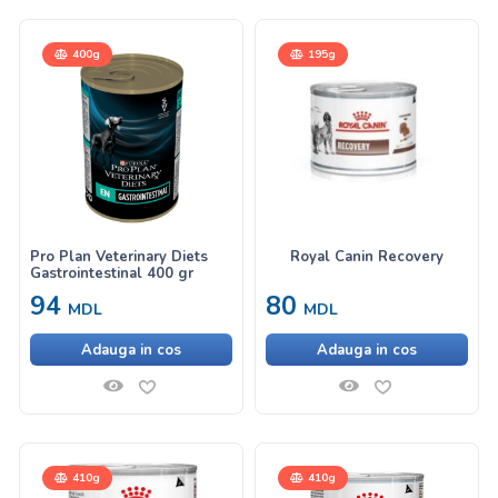
400g
195g
Pro Plan Veterinary Diets
Royal Canin Recovery
Gastrointestinal 400 gr
94
80
MDL
MDL
Adauga in cos
Adauga in cos
410g
410g