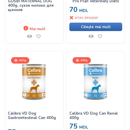
GOSBI MATERNAL DOG
Pro Plan Veterinary Diets
400g, сухое молоко для
70
щенков
MDL
STOC EPUIZAT
Citește mai mult
Mai mult
400g
400g
Calibra VD Dog
Calibra VD Dog Can Renal
Gastrointestinal Can 400g
400g
75
MDL