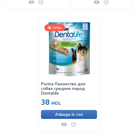
115gr
Purina Лакомство для
собак средних пород
Dentalife
38
MDL
Adauga in cos