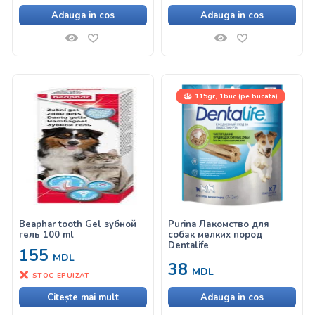
Adauga in cos
Adauga in cos
115gr, 1buc (pe bucata)
Beaphar tooth Gel зубной
Purina Лакомство для
гель 100 ml
собак мелких пород
Dentalife
155
MDL
38
MDL
STOC EPUIZAT
Citește mai mult
Adauga in cos