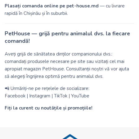
Plasați comanda online pe
pet-house.md
— cu livrare
rapidă în Chișinău și în suburbii.
PetHouse — grijă pentru animalul dvs. la fiecare
comandă!
Aveți grijă de sănătatea dinților companionului dvs.:
comandați produsele necesare pe site sau vizitați cel mai
apropiat magazin PetHouse. Consultanții noștri vă vor ajuta
să alegeți îngrijirea optimă pentru animalul dvs.
📲 Urmăriți-ne pe rețelele de socializare:
Facebook
|
Instagram
|
TikTok
|
YouTube
Fiți la curent cu noutățile și promoțiile!