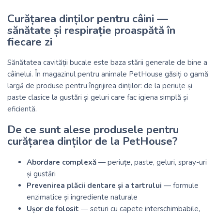
Curățarea dinților pentru câini —
sănătate și respirație proaspătă în
fiecare zi
Sănătatea cavității bucale este baza stării generale de bine a
câinelui. În
magazinul pentru animale PetHouse
găsiți o gamă
largă de produse pentru îngrijirea dinților: de la periuțe și
paste clasice la gustări și geluri care fac igiena simplă și
eficientă.
De ce sunt alese produsele pentru
curățarea dinților de la PetHouse?
Abordare complexă
— periuțe, paste, geluri, spray-uri
și gustări
Prevenirea plăcii dentare și a tartrului
— formule
enzimatice și ingrediente naturale
Ușor de folosit
— seturi cu capete interschimbabile,