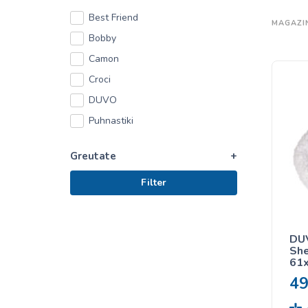
Best Friend
MAGAZI
Bobby
Camon
Croci
DUVO
Puhnastiki
Greutate
+
Filter
DU
She
61
4