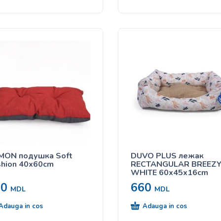
MON подушка Soft
DUVO PLUS лежак
hion 40x60cm
RECTANGULAR BREEZ
WHITE 60x45x16cm
00
660
MDL
MDL
Adauga in cos
Adauga in cos