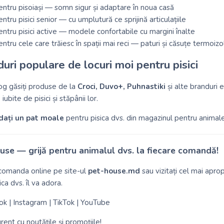
entru pisoiași — somn sigur și adaptare în noua casă
ntru pisici senior — cu umplutură ce sprijină articulațiile
ntru pisici active — modele confortabile cu margini înalte
ntru cele care trăiesc în spații mai reci — paturi și căsuțe termoizo
uri populare de locuri moi pentru pisici
log găsiți produse de la
Croci, Duvo+, Puhnastiki
și alte branduri
iubite de pisici și stăpânii lor.
ați un pat moale
pentru pisica dvs. din magazinul pentru animal
se — grijă pentru animalul dvs. la fiecare comandă!
 comanda online pe site-ul
pet-house.md
sau vizitați cel mai apro
ica dvs. îl va adora.
ok
|
Instagram
|
TikTok
|
YouTube
curent cu noutățile și promoțiile!