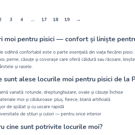
→
2
3
4
…
17
18
19
i moi pentru pisici — confort și liniște pent
e odihnă confortabil este o parte esențială din viața fiecărei pisic
oi, perne, căsuțe și covorașe care oferă căldură sau răcoare, liniște
rstele și rasele.
 sunt alese locurile moi pentru pisici de la
mă variată: rotunde, dreptunghiulare, ovale și căsuțe închise
teriale moi și călduroase: pluș, fleece, blană artificială
or de spălat și cu uscare rapidă
versitate de stiluri și culori — pentru orice interior
u cine sunt potrivite locurile moi?