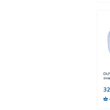
DUV
ova
3