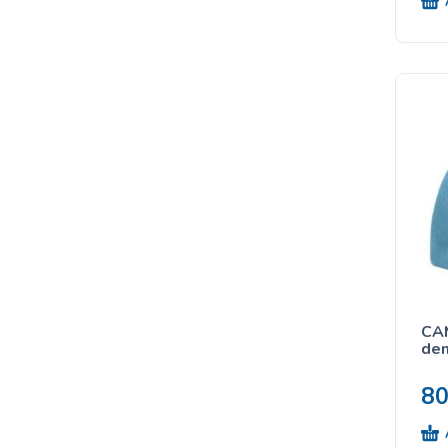
CA
de
8