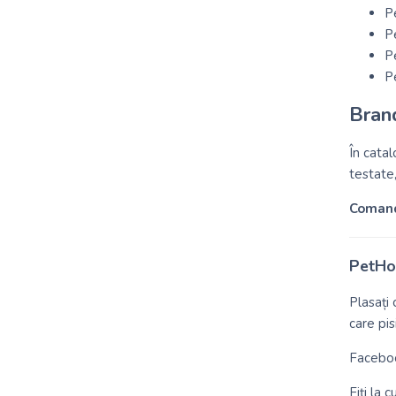
P
Pe
Pe
Pe
Brand
În cata
testate, 
Comand
PetHou
Plasați
care pis
Facebo
Fiți la 