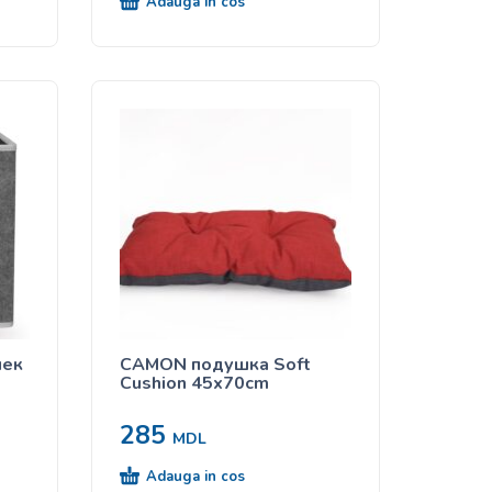
Adauga in cos
шек
CAMON подушка Soft
Cushion 45x70cm
285
MDL
Adauga in cos