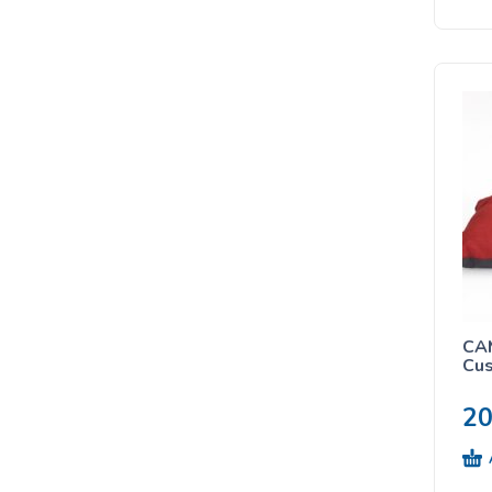
CA
Cus
2