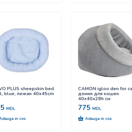
O PLUS sheepskin bed
CAMON igloo den for ca
l, blue, лежак 40x45cm
домик для кошек
40x40x28h см
25
775
MDL
MDL
Adauga in cos
Adauga in cos