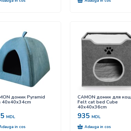
Adauga in cos
Adauga in cos
MON домик Pyramid
CAMON домик для ко
n 40x40x34cm
Felt cat bed Cube
40x40x36cm
05
935
MDL
MDL
Adauga in cos
Adauga in cos