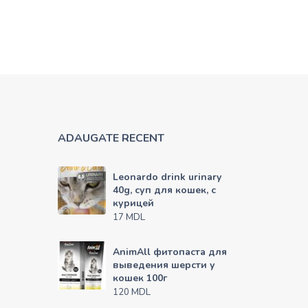
ADAUGATE RECENT
Leonardo drink urinary
40g, суп для кошек, с
курицей
MDL
17
AnimAll фитопаста для
выведения шерсти у
кошек 100г
MDL
120