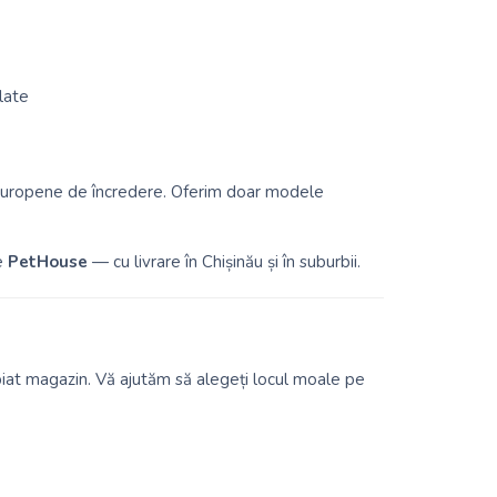
late
 europene de încredere. Oferim doar modele
e
PetHouse
— cu livrare în Chișinău și în suburbii.
piat magazin. Vă ajutăm să alegeți locul moale pe