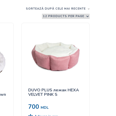
SORTEAZĂ DUPĂ CELE MAI RECENTE
DUVO PLUS лежак HEXA
own
VELVET PINK S
700
MDL