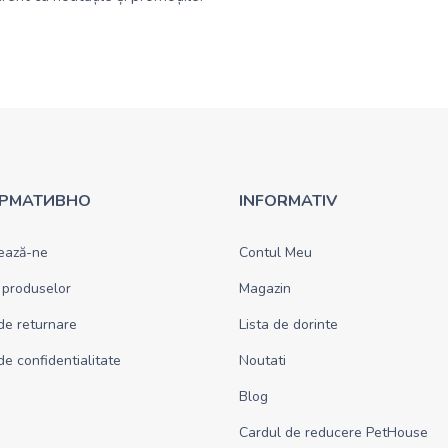
РМАТИВНО
INFORMATIV
ează-ne
Contul Meu
 produselor
Magazin
 de returnare
Lista de dorinte
 de confidentialitate
Noutati
Blog
Cardul de reducere PetHouse