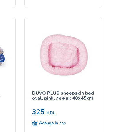
DUVO PLUS sheepskin bed
Y
oval, pink, лежак 40x45cm
325
MDL
Adauga in cos