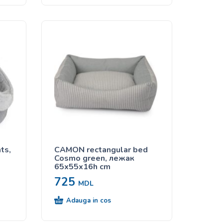
ts,
CAMON rectangular bed
Cosmo green, лежак
65x55x16h cm
725
MDL
Adauga in cos