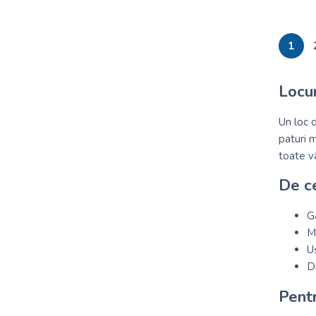
1
Locur
Un loc d
paturi m
toate vâ
De ce
Ga
Ma
Uș
Di
Pentr