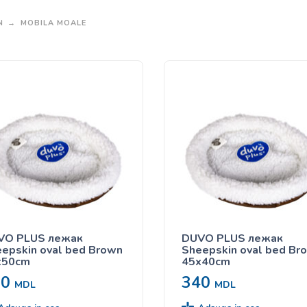
N
MOBILA MOALE
VO PLUS лежак
DUVO PLUS лежак
epskin oval bed Brown
Sheepskin oval bed Br
x50cm
45x40cm
90
340
MDL
MDL