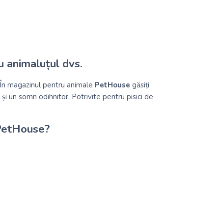
ru animaluțul dvs.
i. În magazinul pentru animale
PetHouse
găsiți
 și un somn odihnitor. Potrivite pentru pisici de
 PetHouse?