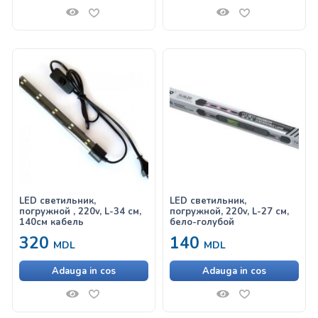
LED светильник,
LED светильник,
погружной , 220v, L-34 см,
погружной, 220v, L-27 см,
140см кабель
бело-голубой
320
140
MDL
MDL
Adauga in cos
Adauga in cos