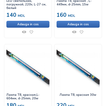
LED светильник,
Лампа T8, красная , L-
погружной, 220v, L-27 см,
449мм, d-25mm, 15w
белый
140
160
MDL
MDL
Adauga in cos
Adauga in cos
Лампа T8, красная,L-
Лампа T8, красная 30w
604мм, d-25mm, 20w
180
220