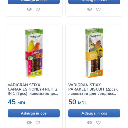
Adauga in cos
Adauga in cos
VADIGRAN STIXX
VADIGRAN STIXX
CANARIES HONEY-FRUIT 2
PARAKEET BISCUIT (2pcs),
IN 1 (2pcs), лакомство для
лакомство для средних
канареек с мёдом и
попугаев с печеньем
45
50
фруктами
MDL
MDL
Adauga in cos
Adauga in cos