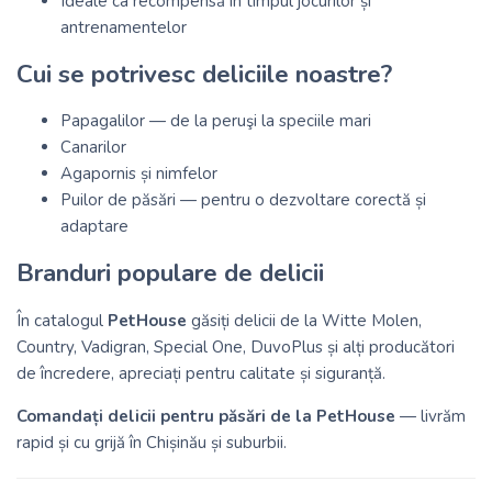
Ideale ca recompensă în timpul jocurilor și
antrenamentelor
Cui se potrivesc deliciile noastre?
Papagalilor — de la peruşi la speciile mari
Canarilor
Agapornis și nimfelor
Puilor de păsări — pentru o dezvoltare corectă și
adaptare
Branduri populare de delicii
În catalogul
PetHouse
găsiți delicii de la Witte Molen,
Country, Vadigran, Special One, DuvoPlus și alți producători
de încredere, apreciați pentru calitate și siguranță.
Comandați delicii pentru păsări de la PetHouse
— livrăm
rapid și cu grijă în Chișinău și suburbii.