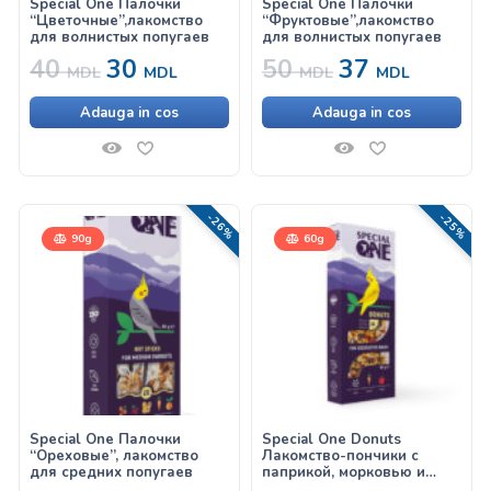
Special One Палочки
Special One Палочки
“Цветочные”,лакомство
“Фруктовые”,лакомство
для волнистых попугаев
для волнистых попугаев
40
30
50
37
MDL
MDL
MDL
MDL
Adauga in cos
Adauga in cos
-26%
-25%
90g
60g
Special One Палочки
Special One Donuts
“Ореховые”, лакомство
Лакомство-пончики с
для средних попугаев
паприкой, морковью и
кунжутом, для птиц