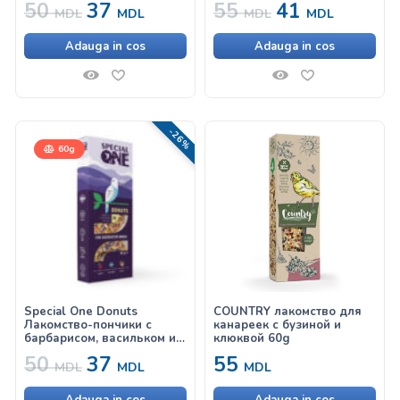
50
37
55
41
MDL
MDL
MDL
MDL
Adauga in cos
Adauga in cos
-26%
60g
Special One Donuts
COUNTRY лакомство для
Лакомство-пончики с
канареек с бузиной и
барбарисом, васильком и
клюквой 60g
кокосом для птиц
50
37
55
MDL
MDL
MDL