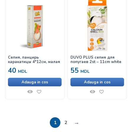
Сепия, панцирь
DUVO PLUS сепия для
каракатицы 4*12см, малая
попугаев 2st – 11cm white
40
55
MDL
MDL
Adauga in cos
Adauga in cos
→
1
2