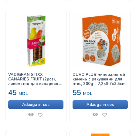
VADIGRAN STIXX
DUVO PLUS минеральный
CANARIES FRUIT (2pcs),
камень с ракушками для
лакомство для канареек с
птиц 200g – 7,2×9,7×3,5cm
фруктами
45
55
MDL
MDL
Adauga in cos
Adauga in cos