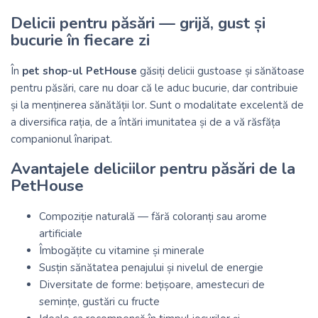
Delicii pentru păsări — grijă, gust și
bucurie în fiecare zi
În
pet shop-ul PetHouse
găsiți delicii gustoase și sănătoase
pentru păsări, care nu doar că le aduc bucurie, dar contribuie
și la menținerea sănătății lor. Sunt o modalitate excelentă de
a diversifica rația, de a întări imunitatea și de a vă răsfăța
companionul înaripat.
Avantajele deliciilor pentru păsări de la
PetHouse
Compoziție naturală — fără coloranți sau arome
artificiale
Îmbogățite cu vitamine și minerale
Susțin sănătatea penajului și nivelul de energie
Diversitate de forme: bețișoare, amestecuri de
semințe, gustări cu fructe