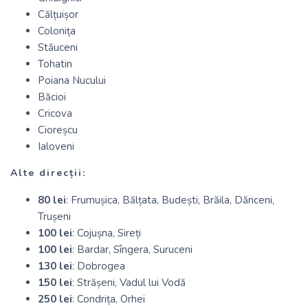
Călțuișor
Colonița
Stăuceni
Tohatin
Poiana Nucului
Băcioi
Cricova
Cioreșcu
Ialoveni
Alte direcții:
80 lei
: Frumușica, Bălțata, Budești, Brăila, Dănceni,
Trușeni
100 lei
: Cojușna, Sireți
100 lei
: Bardar, Sîngera, Suruceni
130 lei
: Dobrogea
150 lei
: Strășeni, Vadul lui Vodă
250 lei
: Condrița, Orhei