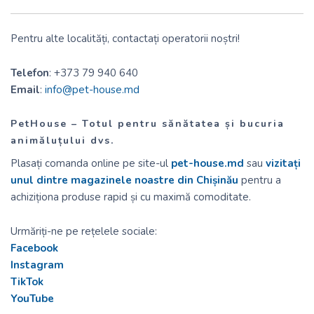
Pentru alte localități, contactați operatorii noștri!
Telefon
: +373 79 940 640
Email
:
info@pet-house.md
PetHouse – Totul pentru sănătatea și bucuria
animăluțului dvs.
Plasați comanda online pe site-ul
pet-house.md
sau
vizitați
unul dintre magazinele noastre din Chișinău
pentru a
achiziționa produse rapid și cu maximă comoditate.
Urmăriți-ne pe rețelele sociale:
Facebook
Instagram
TikTok
YouTube