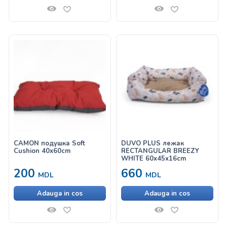
CAMON подушка Soft
DUVO PLUS лежак
Cushion 40x60cm
RECTANGULAR BREEZY
WHITE 60x45x16cm
200
660
MDL
MDL
Adauga in cos
Adauga in cos