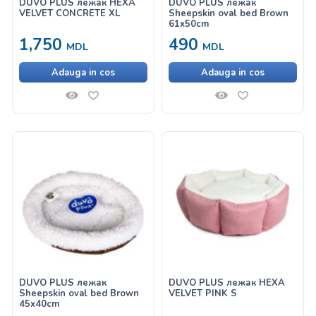
DUVO PLUS лежак HEXA
DUVO PLUS лежак
VELVET CONCRETE XL
Sheepskin oval bed Brown
61x50cm
1,750
490
MDL
MDL
Adauga in cos
Adauga in cos
DUVO PLUS лежак
DUVO PLUS лежак HEXA
Sheepskin oval bed Brown
VELVET PINK S
45x40cm