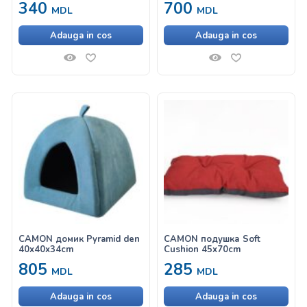
340
700
MDL
MDL
Adauga in cos
Adauga in cos
CAMON домик Pyramid den
CAMON подушка Soft
40x40x34cm
Cushion 45x70cm
805
285
MDL
MDL
Adauga in cos
Adauga in cos