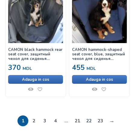
CAMON black hammock rear
CAMON hammock-shaped
seat cover, защитный
seat cover, blue, защитный
чехол для сиденья
чехол для сиденья
автомобиля 160x145cm
автомобиля 130x135cm
370
455
MDL
MDL
Adauga in cos
Adauga in cos
→
1
2
3
4
…
21
22
23