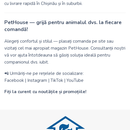
cu livrare rapidă în Chișinău și în suburbii.
PetHouse — grijă pentru animalul dvs. la fiecare
comandă!
Alegeți confortul și stilul — plasați comanda pe
site
sau
vizitați cel mai apropiat magazin PetHouse. Consultanții noștri
vă vor ajuta întotdeauna să găsiți soluția ideală pentru
companionul dvs. iubit.
📲 Urmăriți-ne pe rețelele de socializare:
Facebook
|
Instagram
|
TikTok
|
YouTube
Fiți la curent cu noutățile și promoțiile!