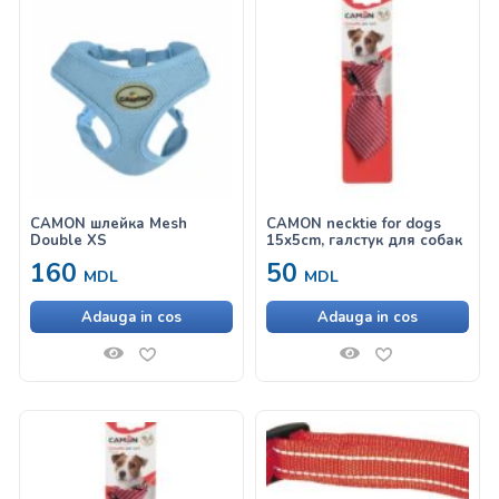
CAMON шлейка Mesh
CAMON necktie for dogs
Double XS
15x5cm, галстук для собак
160
50
MDL
MDL
Adauga in cos
Adauga in cos