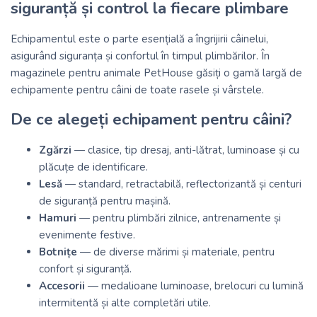
siguranță și control la fiecare plimbare
Echipamentul este o parte esențială a îngrijirii câinelui,
asigurând siguranța și confortul în timpul plimbărilor. În
magazinele pentru animale
PetHouse
găsiți o gamă largă de
echipamente pentru câini de toate rasele și vârstele.
De ce alegeți echipament pentru câini?
Zgărzi
— clasice, tip dresaj, anti-lătrat, luminoase și cu
plăcuțe de identificare.
Lesă
— standard, retractabilă, reflectorizantă și centuri
de siguranță pentru mașină.
Hamuri
— pentru plimbări zilnice, antrenamente și
evenimente festive.
Botnițe
— de diverse mărimi și materiale, pentru
confort și siguranță.
Accesorii
— medalioane luminoase, brelocuri cu lumină
intermitentă și alte completări utile.