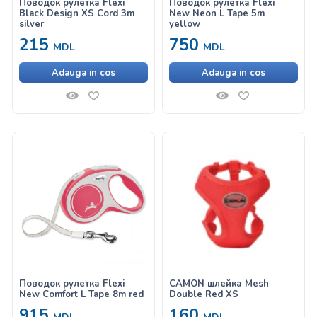
Поводок рулетка Flexi
Поводок рулетка Flexi
Black Design XS Cord 3m
New Neon L Tape 5m
silver
yellow
215
750
MDL
MDL
Adauga in cos
Adauga in cos
Поводок рулетка Flexi
CAMON шлейка Mesh
New Comfort L Tape 8m red
Double Red XS
915
160