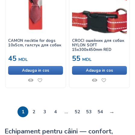
CAMON necktie for dogs
CROCI ошейник для собак
10x5cm, галстук для собак
NYLON SOFT
15x300x450mm RED
45
55
MDL
MDL
Adauga in cos
Adauga in cos
→
1
2
3
4
…
52
53
54
Echipament pentru câini — confort,