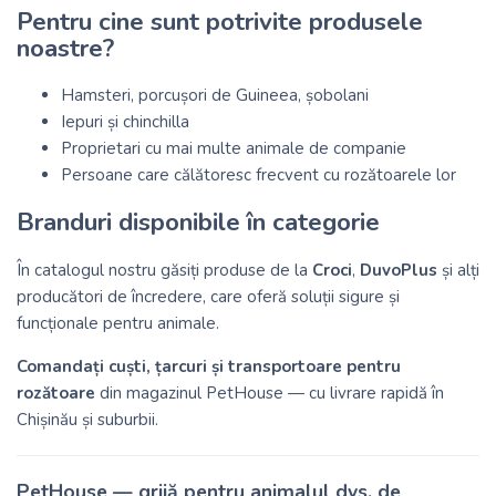
Pentru cine sunt potrivite produsele
noastre?
Hamsteri, porcușori de Guineea, șobolani
Iepuri și chinchilla
Proprietari cu mai multe animale de companie
Persoane care călătoresc frecvent cu rozătoarele lor
Branduri disponibile în categorie
În catalogul nostru găsiți produse de la
Croci
,
DuvoPlus
și alți
producători de încredere, care oferă soluții sigure și
funcționale pentru animale.
Comandați cuști, țarcuri și transportoare pentru
rozătoare
din magazinul PetHouse — cu livrare rapidă în
Chișinău și suburbii.
PetHouse — grijă pentru animalul dvs. de