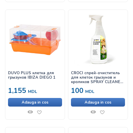
DUVO PLUS клетка для
CROCI спрей-очиститель
грызунов IBIZA DIEGO 1
для клеток грызунов и
кроликов SPRAY CLEANER
FOR CAGES 500ml
1,155
100
MDL
MDL
Adauga in cos
Adauga in cos