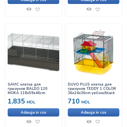
Adauga in cos
Adauga in cos
SAVIC клетка для
DUVO PLUS клетка для
грызунов BALDO 120
грызунов TEDDY 1 COLOR
MOKA 118x59x46cm
36x24x36cm yellow/black
1,835
710
MDL
MDL
Adauga in cos
Adauga in cos