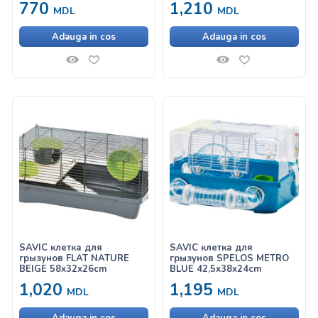
770
1,210
MDL
MDL
Adauga in cos
Adauga in cos
SAVIC клетка для
SAVIC клетка для
грызунов FLAT NATURE
грызунов SPELOS METRO
BEIGE 58x32x26cm
BLUE 42,5x38x24cm
1,020
1,195
MDL
MDL