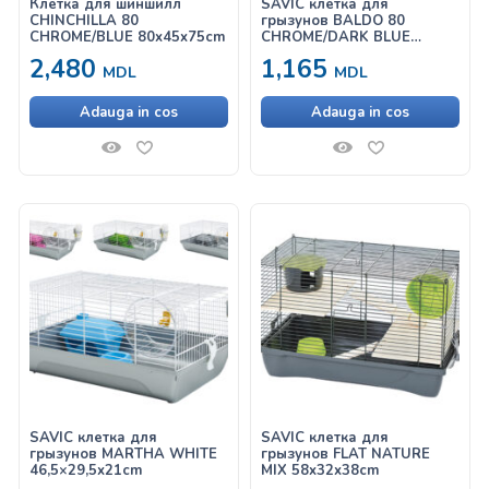
Клетка для шиншилл
SAVIC клетка для
CHINCHILLA 80
грызунов BALDO 80
CHROME/BLUE 80x45x75cm
CHROME/DARK BLUE
80X45X42CM
2,480
1,165
MDL
MDL
Adauga in cos
Adauga in cos
SAVIC клетка для
SAVIC клетка для
грызунов MARTHA WHITE
грызунов FLAT NATURE
46,5×29,5x21cm
MIX 58x32x38cm