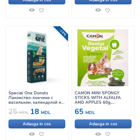
Adauga in cos
Adauga in cos
-28%
Special One Donuts
CAMON MINI SPONGY
Лакомство-пончики с
STICKS WITH ALFALFA
васильком, календулой и
AND APPLES 60g,
ромашкой для грызунов
лакомство для грызунов, с
25
18
65
люцерной и яблоком
MDL
MDL
MDL
Adauga in cos
Adauga in cos