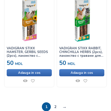
VADIGRAN STIXX
VADIGRAN STIXX RABBIT,
HAMSTER, GERBIL SEEDS
CHINCHILLA HERBS (2pcs),
(2pcs), лакомство с
лакомство с травами для
семенами для хомяков и и
кроликов и шиншилл
50
50
песчанок
MDL
MDL
Adauga in cos
Adauga in cos
→
1
2