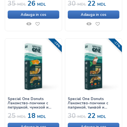
35
26
30
22
MDL
MDL
MDL
MDL
Adauga in cos
Adauga in cos
-28%
-27%
Special One Donuts
Special One Donuts
Лакомство-пончики с
Лакомство-пончики с
петрушкой, чумизой и
паприкой, тыквой и
календулой для грызунов
морковью для грызунов
25
18
30
22
MDL
MDL
MDL
MDL