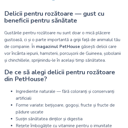
Delicii pentru rozătoare — gust cu
beneficii pentru sănătate
Gustările pentru rozătoare nu sunt doar o mică plăcere
gustoasă, ci și o parte importantă a grijii față de animalul tău
de companie. În
magazinul PetHouse
găsești delicii care
vor încânta iepurii, hamsterii, porcușorii de Guineea, șobolanii
și chinchillele, sprijinindu-le în același timp sănătatea.
De ce să alegi delicii pentru rozătoare
din PetHouse?
Ingrediente naturale — fără coloranți și conservanți
artificiali
Forme variate: bețișoare, gogoși, fructe și fructe de
pădure uscate
Susțin sănătatea dinților și digestia
Rețete îmbogățite cu vitamine pentru o imunitate