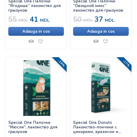
Special One Палочки
Special One Палочки
“Ягодные” лакомство для
“Овощной микс”
грызунов
лакомство для грызунов
55
41
50
37
MDL
MDL
MDL
MDL
Adauga in cos
Adauga in cos
-26%
-27%
Special One Палочки
Special One Donuts
“Мюсли”, лакомство для
Лакомство-пончики с
грызунов
цикорием, арахисом и
барбарисом для грызунов