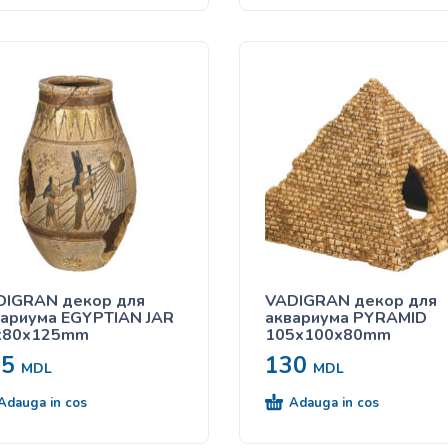
DIGRAN декор для
VADIGRAN декор для
ариума EGYPTIAN JAR
аквариума PYRAMID
x80x125mm
105x100x80mm
25
130
MDL
MDL
Adauga in cos
Adauga in cos