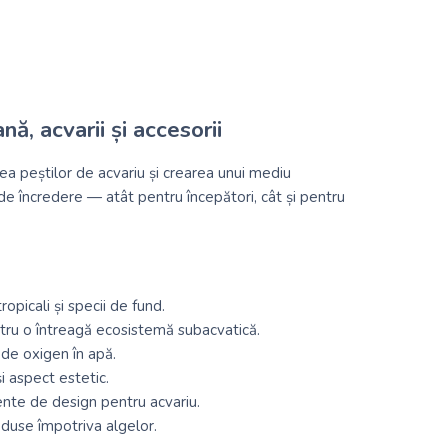
, acvarii și accesorii
irea peștilor de acvariu și crearea unui mediu
 de încredere — atât pentru începători, cât și pentru
ropicali și specii de fund.
tru o întreagă ecosistemă subacvatică.
i de oxigen în apă.
i aspect estetic.
mente de design pentru acvariu.
oduse împotriva algelor.