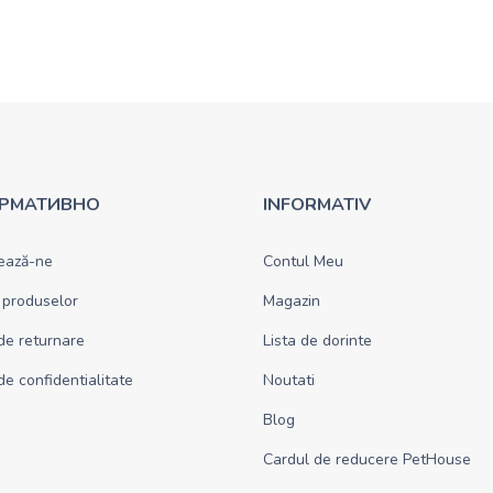
РМАТИВНО
INFORMATIV
ează-ne
Contul Meu
 produselor
Magazin
 de returnare
Lista de dorinte
 de confidentialitate
Noutati
Blog
Cardul de reducere PetHouse