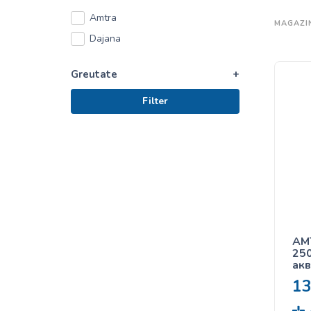
Amtra
MAGAZI
Dajana
Greutate
+
Filter
AM
250
акв
гр
1