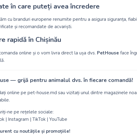
ate în care puteți avea încredere
ăm cu branduri europene renumite pentru a asigura siguranța, fiabil
ificate și recomandate de acvariști.
re rapidă în Chișinău
comanda online și o vom livra direct la ușa dvs.
PetHouse
face îngr
lă.
se — grijă pentru animalul dvs. în fiecare comandă!
ți online pe
pet-house.md
sau vizitați unul dintre magazinele noa
bile.
iți-ne pe rețelele sociale:
ok
|
Instagram
|
TikTok
|
YouTube
 curent cu noutățile și promoțiile!