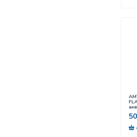
AM
FLA
акв
5