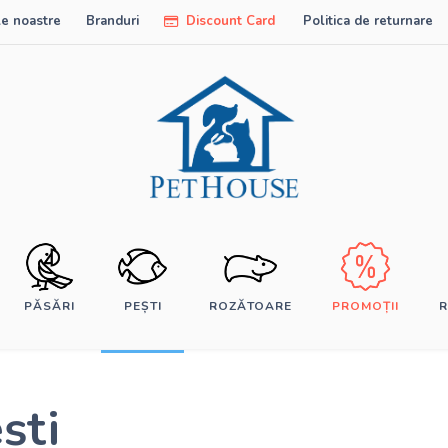
e noastre
Branduri
Discount Card
Politica de returnare
PĂSĂRI
PEȘTI
ROZĂTOARE
PROMOȚII
R
ști