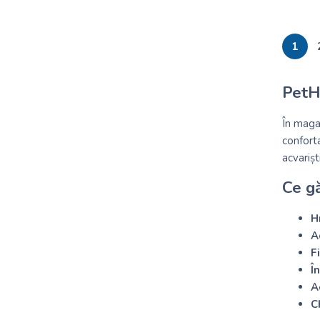
1
PetHo
În maga
conforta
acvarișt
Ce gă
H
A
F
Î
A
C