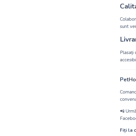
Calit
Colabor
sunt ver
Livra
Plasați 
accesibi
PetHou
Comanda
convena
📲 Urmăr
Facebo
Fiți la