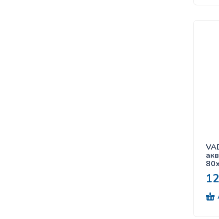
VA
акв
80
1