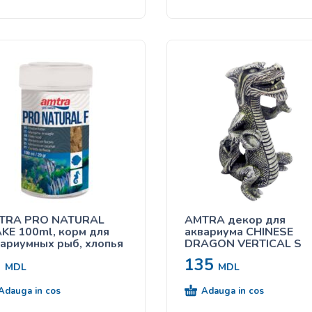
TRA PRO NATURAL
AMTRA декор для
KE 100ml, корм для
аквариума CHINESE
ариумных рыб, хлопья
DRAGON VERTICAL S
0
135
MDL
MDL
Adauga in cos
Adauga in cos