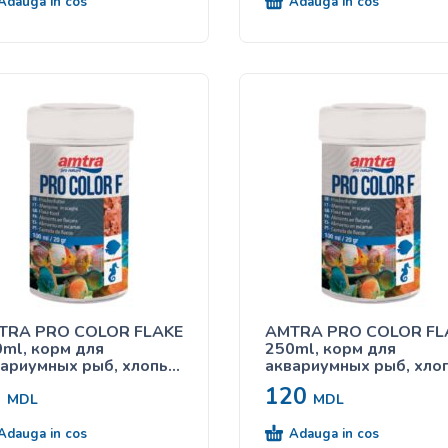
Adauga in cos
Adauga in cos
TRA PRO COLOR FLAKE
AMTRA PRO COLOR FL
ml, корм для
250ml, корм для
ариумных рыб, хлопья,
аквариумных рыб, хлоп
 яркого окраса
для яркого окраса
5
120
MDL
MDL
Adauga in cos
Adauga in cos