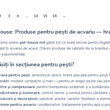
→
2
3
4
…
14
15
16
use: Produse pentru pești de acvariu — hrană
zinul online
pet-house.md
găsiți tot ce aveți nevoie pentru îngrij
bil în acvariul de acasă. Oferim produse de calitate de la branduri
i experimentați.
siți în secțiunea pentru pești?
rană pentru pești
: amestecuri zilnice, hrană specială pentru pești t
cvarii
: modele compacte și mari — pentru un singur pește sau pen
iltre și compresoare
: pentru menținerea curățeniei și a echilibrulu
ncălzitoare și iluminare
: control termic și lumină pentru sănătate ș
ccesorii și decorațiuni
: substrat, plante, castele, fundaluri și ele
himie pentru acvariu
: condiționatori, tratamente pentru apă și pr