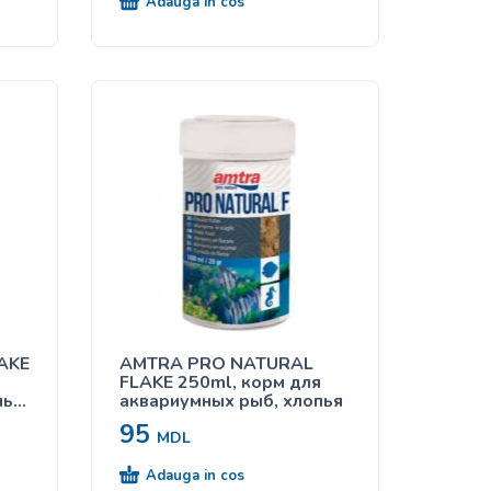
Adauga in cos
AKE
AMTRA PRO NATURAL
FLAKE 250ml, корм для
ья,
аквариумных рыб, хлопья
95
MDL
Adauga in cos