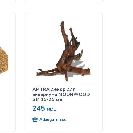
AMTRA декор для
аквариума MOORWOOD
SM 15-25 cm
245
MDL
Adauga in cos