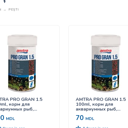
N
PEȘTI
TRA PRO GRAN 1.5
AMTRA PRO GRAN 1.5
ml, корм для
100ml, корм для
ариумных рыб,
аквариумных рыб,
анулированный
гранулированный
30
70
MDL
MDL