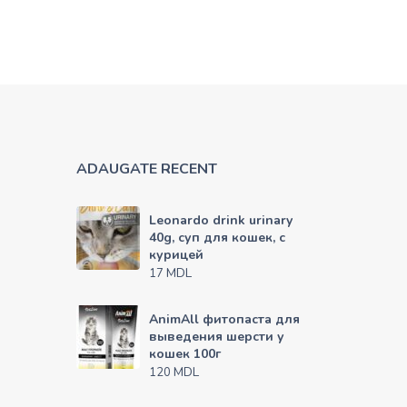
ADAUGATE RECENT
Leonardo drink urinary
40g, суп для кошек, с
курицей
MDL
17
AnimAll фитопаста для
выведения шерсти у
кошек 100г
MDL
120