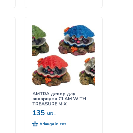
AMTRA декор для
аквариума CLAM WITH
TREASURE MIX
135
MDL
Adauga in cos