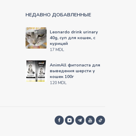
НЕДАВНО ДОБАВЛЕННЫЕ
Leonardo drink urinary
40g, суп для кошек, с
курицей
MDL
17
AnimAll фитопаста для
выведения шерсти у
кошек 100г
MDL
120