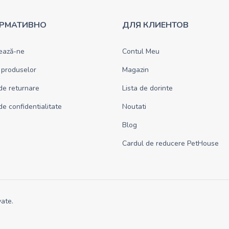
РМАТИВНО
ДЛЯ КЛИЕНТОВ
ează-ne
Contul Meu
 produselor
Magazin
 de returnare
Lista de dorinte
 de confidentialitate
Noutati
Blog
Cardul de reducere PetHouse
ate.