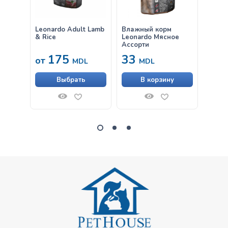
Leonardo Adult Lamb
Влажный корм
Влаж
& Rice
Leonardo Мясное
Leona
Ассорти
Крев
175
33
33
от
MDL
MDL
Выбрать
В корзину