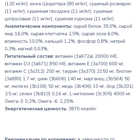
(120 мг/кг), юкка Шидегера (80 мг/кг), сушеный розмарин
(11 мг/кг), сушенная гвоздика (11 мг/кг), сушеные
цитрусовые (11 мг/кг), сушеная куркума (11 мг/кг).
Аналитические компоненты:
сырой белок 39,0%, сырой
жир 16,0%, сырая клетчатка 2,5%, сырая зола 6,0%,
влажность 10,0%, кальций 1,2%, фосфор 0,8%, натрий
0,3%, магний 0,03%.
Питательный состав:
витамин (3a672a) 20000 МЕ,
витамин D3 (3a671) 850 МЕ, витамин E (3a700) 600 мг,
витамин C (3a312) 250 мг, таурин (3a370) 2150 мг, биотин
(3a880) 1,7 мг, цинк (3b606) 140 мг, марганец (3b504) 50
мг, железо (3b106) 50 мг, медь (3b406) 10 мг, йод (3b201)
3,5 мг, селен (3b810) 0,16 мг, L-метионин (3c305) 4000 мг.
Омега-3: 0,2%, Омега -6: 2,25%.
Энергетическая ценность:
3870 ккал/кг.
Рекомендации по кормлению:
в зависимости от