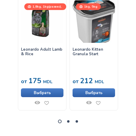
1,8kg, 1kg(развес),
1kg, 5kg
15kg
Leonardo Adult Lamb
Leonardo Kitten
Leona
& Rice
Granula Start
Salmo
1,
175
212
от
от
MDL
MDL
НЕ
Выбрать
Выбрать