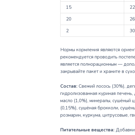
15
2
20
2
2
3
Нормы кормления являются ориенти
рекомендуется проводить постепен
является полнорационным — допол
закрывайте пакет и храните в сух
Состав:
Свежий лосось (30%), дег
гидролизованная куриная печень, 
масло (1,0%), минералы, сушёный 
(0,15%), сушёная брокколи, сушёны
розмарин, куркума, цитрусовые, гв
Питательные вещества:
Добавки 