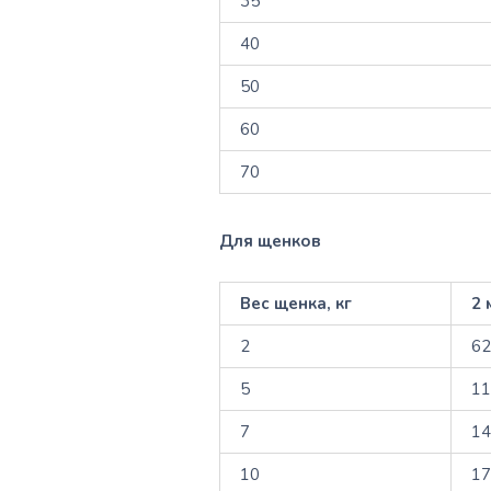
35
40
50
60
70
Для щенков
Вес щенка, кг
2 
2
6
5
1
7
1
10
1