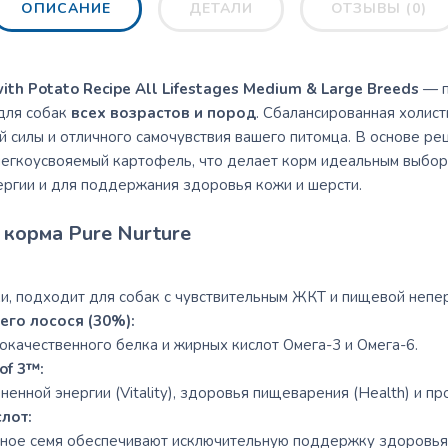
ОПИСАНИЕ
ДЕТАЛИ
ОТЗЫВЫ (0)
ith Potato Recipe All Lifestages Medium & Large Breeds
— п
 для собак
всех возрастов и пород
. Сбалансированная холис
силы и отличного самочувствия вашего питомца. В основе ре
 легкоусвояемый картофель, что делает корм идеальным выбор
ергии и для поддержания здоровья кожи и шерсти.
корма Pure Nurture
и, подходит для собак с чувствительным ЖКТ и пищевой непе
го лосося (30%):
окачественного белка и жирных кислот Омега-3 и Омега-6.
of 3™:
нной энергии (Vitality), здоровья пищеварения (Health) и про
лот:
яное семя обеспечивают исключительную поддержку здоровья 