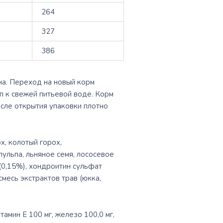
264
327
386
на. Переход на новый корм
п к свежей питьевой воде. Корм
сле открытия упаковки плотно
х, колотый горох,
ульпа, льняное семя, лососевое
(0,15%), хондроитин сульфат
смесь экстрактов трав (юкка,
амин E 100 мг, железо 100,0 мг,