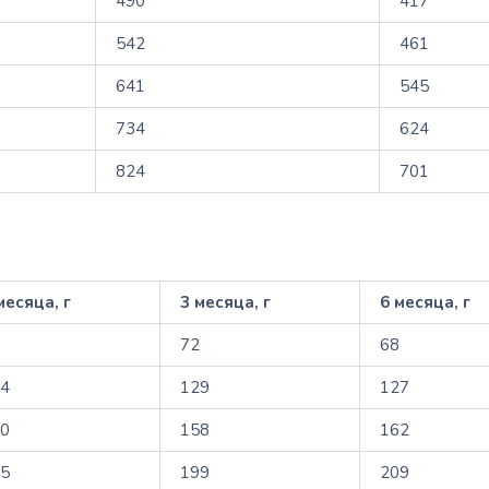
490
417
542
461
641
545
734
624
824
701
месяца, г
3 месяца, г
6 месяца, г
2
72
68
14
129
127
40
158
162
75
199
209