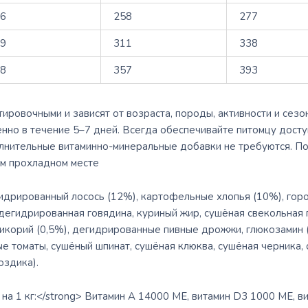
26
258
277
69
311
338
08
357
393
ровочными и зависят от возраста, породы, активности и сезо
но в течение 5–7 дней. Всегда обеспечивайте питомцу досту
нительные витаминно-минеральные добавки не требуются. По
ом прохладном месте
идрированный лосось (12%), картофельные хлопья (10%), горо
дегидрированная говядина, куриный жир, сушёная свекольная п
цикорий (0,5%), дегидрированные пивные дрожжи, глюкозамин 
е томаты, сушёный шпинат, сушёная клюква, сушёная черника, 
оздика).
на 1 кг:</strong> Витамин A 14000 МЕ, витамин D3 1000 МЕ, вит