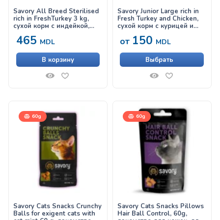
Savory All Breed Sterilised
Savory Junior Large rich in
rich in FreshTurkey 3 kg,
Fresh Turkey and Chicken,
сухой корм с индейкой,
сухой корм с курицей и
для кастрированных и
индейкой для щенков
465
150
от
стерилизованных собак
крупных пород
MDL
MDL
всех пород
В корзину
Выбрать
60g
60g
Savory Cats Snacks Crunchy
Savory Cats Snacks Pillows
Balls for exigent cats with
Hair Ball Control, 60g,