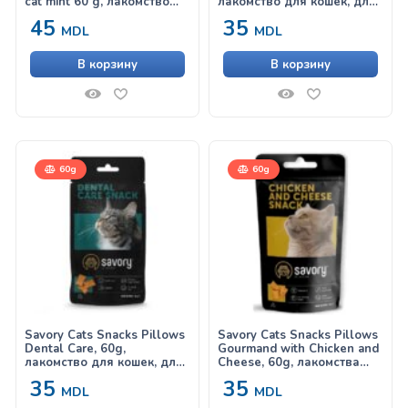
cat mint 60 g, лакомство
лакомство для кошек, для
для кошек
контроля образования
45
35
шерстяных комочков
MDL
MDL
В корзину
В корзину
60g
60g
Savory Cats Snacks Pillows
Savory Cats Snacks Pillows
Dental Care, 60g,
Gourmand with Chicken and
лакомство для кошек, для
Cheese, 60g, лакомства
поддержания здоровья
для кошек, с курицей и
35
35
зубов
сыром
MDL
MDL