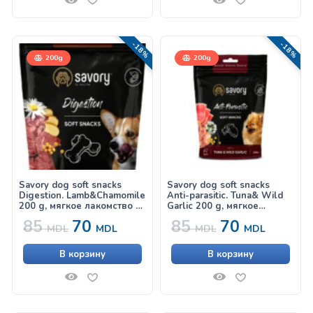
-18%
-18%
200g
200g
Savory dog soft snacks
Savory dog soft snacks
Digestion. Lamb&Chamomile
Anti-parasitic. Tuna& Wild
200 g, мягкое лакомство с
Garlic 200 g, мягкое
ягненком и ромашкой для
лакомство с тунцом и
85
70
85
70
улучшения пищеварения у
диким чесноком, с
MDL
MDL
MDL
MDL
собак
антипаразитарным
эффектом для собак
В корзину
В корзину