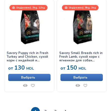
1kg(развес), 3kg, 12kg
1kg(развес), 8kg, 3kg
Savory Puppy rich in Fresh
Savory Small Breeds rich in
Turkey and Chicken, сухой
Fresh Lamb, сухой корм с
корм с индейкой и
ягненком для собак
курицей для щенков
мелких пород
130
150
от
от
MDL
MDL
Выбрать
Выбрать