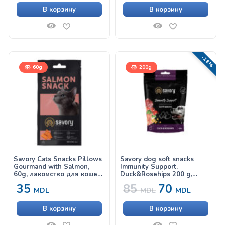
В корзину
В корзину
-18%
60g
200g
Savory Cats Snacks Pillows
Savory dog soft snacks
Gourmand with Salmon,
Immunity Support.
60g, лакомство для кошек,
Duck&Rosehips 200 g,
с лососем
лакомство для укрепления
35
85
70
иммунитета у собак с уткой
MDL
MDL
MDL
и шиповником
В корзину
В корзину