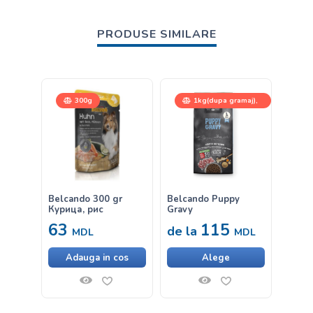
PRODUSE SIMILARE
300g
1kg(dupa gramaj),
4kg, 12,5kg
Belcando 300 gr
Belcando Puppy
Belca
Курица, рис
Gravy
Утка,
63
115
38
de la
MDL
MDL
Adauga in cos
Alege
Ad