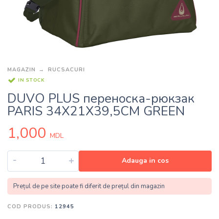
MAGAZIN
RUCSACURI
IN STOCK
DUVO PLUS переноска-рюкзак
PARIS 34X21X39,5CM GREEN
1,000
MDL
-
+
Adauga in cos
Prețul de pe site poate fi diferit de prețul din magazin
COD PRODUS:
12945