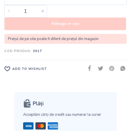
-
+
Adauga in cos
Prețul de pe site poate fi diferit de prețul din magazin
COD PRODUS:
3017
ADD TO WISHLIST
Plăți
Acceptăm cărți de credit
sau numerar la curier