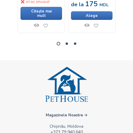
175
33
STOC EPUIZAT
de la
MDL
Citește mai
mult
Alege
Ad
Magazinele Noastre
Chișinău, Moldova
+373 79 940 640