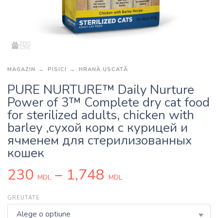
MAGAZIN
PISICI
HRANĂ USCATĂ
PURE NURTURE™ Daily Nurture
Power of 3™ Complete dry cat food
for sterilized adults, chicken with
barley ,сухой корм с курицей и
ячменем для стерилизованных
кошек
230
–
1,748
MDL
MDL
GREUTATE
Alege o optiune