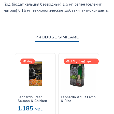
йод (йодат кальция безводный) 1.5 мг, селен (селенит
натрия) 0.15 мг, технологические добавки: антиоксиданты.
PRODUSE SIMILARE
4kg
1.8kg, 1kg(dupa
gramaj), 15kg
Leonardo Fresh
Leonardo Adult Lamb
Влаж
Salmon & Chicken
& Rice
Leona
Клюк
1,185
MDL