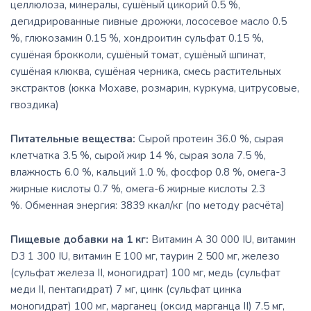
целлюлоза, минералы, сушёный цикорий 0.5 %,
дегидрированные пивные дрожжи, лососевое масло 0.5
%, глюкозамин 0.15 %, хондроитин сульфат 0.15 %,
сушёная брокколи, сушёный томат, сушёный шпинат,
сушёная клюква, сушёная черника, смесь растительных
экстрактов (юкка Мохаве, розмарин, куркума, цитрусовые,
гвоздика)
Питательные вещества:
Сырой протеин 36.0 %, сырая
клетчатка 3.5 %, сырой жир 14 %, сырая зола 7.5 %,
влажность 6.0 %, кальций 1.0 %, фосфор 0.8 %, омега-3
жирные кислоты 0.7 %, омега-6 жирные кислоты 2.3
%. Обменная энергия: 3839 ккал/кг (по методу расчёта)
Пищевые добавки на 1 кг:
Витамин A 30 000 IU, витамин
D3 1 300 IU, витамин E 100 мг, таурин 2 500 мг, железо
(сульфат железа II, моногидрат) 100 мг, медь (сульфат
меди II, пентагидрат) 7 мг, цинк (сульфат цинка
моногидрат) 100 мг, марганец (оксид марганца II) 7.5 мг,