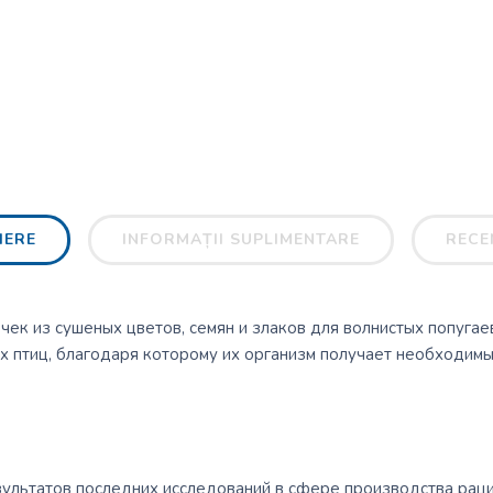
IERE
INFORMAȚII SUPLIMENTARE
RECEN
чек из сушеных цветов, семян и злаков для волнистых попугае
х птиц, благодаря которому их организм получает необходимы
зультатов последних исследований в сфере производства рац