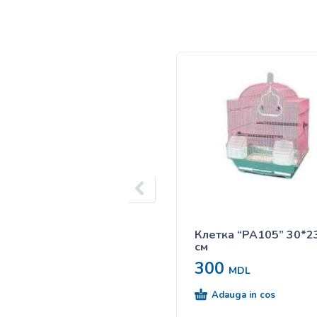
Клетка “PA105” 30*2
см
300
MDL
Adauga in cos