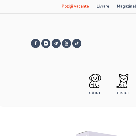
Poziții vacante
Livrare
Magazinel
CÂINI
PISICI