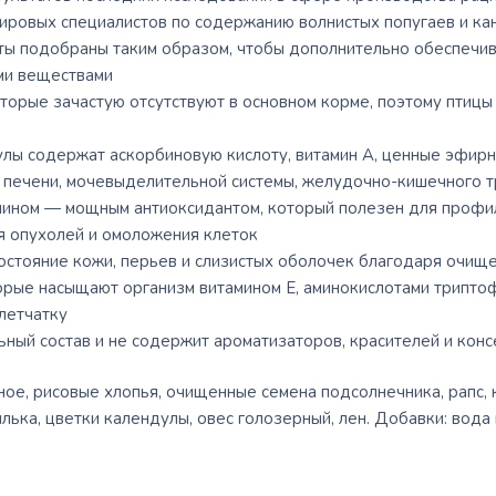
ровых специалистов по содержанию волнистых попугаев и ка
ы подобраны таким образом, чтобы дополнительно обеспечива
ми веществами
торые зачастую отсутствуют в основном корме, поэтому птицы
лы содержат аскорбиновую кислоту, витамин А, ценные эфирн
 печени, мочевыделительной системы, желудочно-кишечного т
мином — мощным антиоксидантом, который полезен для профил
 опухолей и омоложения клеток
остояние кожи, перьев и слизистых оболочек благодаря очищ
орые насыщают организм витамином Е, аминокислотами триптоф
летчатку
ный состав и не содержит ароматизаторов, красителей и кон
ное, рисовые хлопья, очищенные семена подсолнечника, рапс, 
лька, цветки календулы, овес голозерный, лен. Добавки: вода 