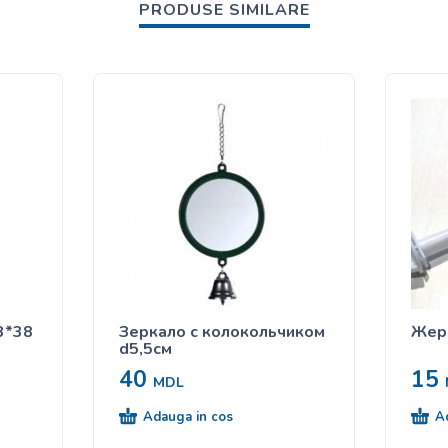
PRODUSE SIMILARE
3*38
Зеркало с колокольчиком
Жерд
d5,5см
40
15
MDL
Adauga in cos
A