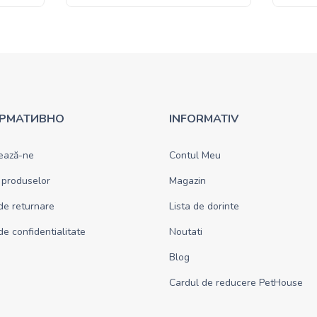
РМАТИВНО
INFORMATIV
ează-ne
Contul Meu
 produselor
Magazin
 de returnare
Lista de dorinte
 de confidentialitate
Noutati
Blog
Cardul de reducere PetHouse