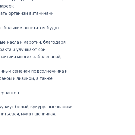
нареек
ть организм витаминами,
 с большим аппетитом будут
ые масла и каротин, благодаря
ракта и улучшают сон
актики многих заболеваний,
енным семенам подсолнечника и
аном и лизином, а также
сервантов
кунжут белый, кукурузные шарики,
питьевая, мука пшеничная.