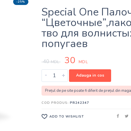
-25%
Special One Пало
“Цветочные”,лак
тво для волнисты
попугаев
30
40
MDL
MDL
-
+
Adauga in cos
Prețul de pe site poate fi diferit de prețul din maga
COD PRODUS:
PR242347
ADD TO WISHLIST