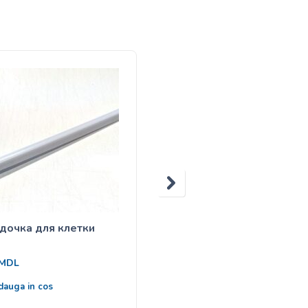
очка для клетки
Клетка для птиц
600
MDL
MDL
dauga in cos
Adauga in cos