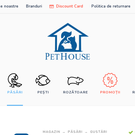
e noastre
Branduri
Discount Card
Politica de returnare
PĂSĂRI
PEȘTI
ROZĂTOARE
PROMOȚII
R
MAGAZIN
PĂSĂRI
GUSTĂRI