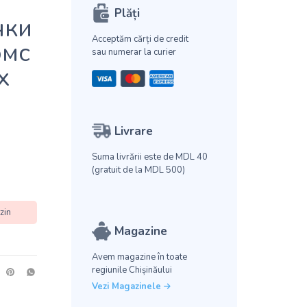
Plăți
чки
Acceptăm cărți de credit
омс
sau numerar la curier
х
Livrare
Suma livrării este de MDL 40
(gratuit de la MDL 500)
zin
Magazine
Avem magazine în toate
regiunile Chișinăului
Vezi Magazinele