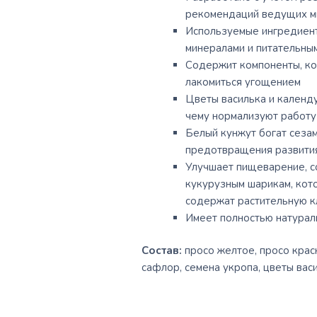
рекомендаций ведущих ми
Используемые ингредиент
минералами и питательны
Содержит компоненты, ко
лакомиться угощением
Цветы василька и календу
чему нормализуют работу
Белый кунжут богат сеза
предотвращения развития
Улучшает пищеварение, с
кукурузным шарикам, кот
содержат растительную к
Имеет полностью натураль
Состав:
просо желтое, просо крас
сафлор, семена укропа, цветы васи