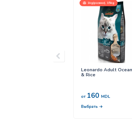
1kg(развес), 15kg
Leonardo Adult Ocean
& Rice
160
от
MDL
Выбрать