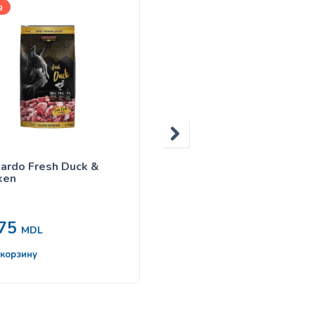
g
1,8kg, 1kg(развес), 15kg
ardo Fresh Duck &
Leonardo Adult Lamb &
ken
Rice
275
175
MDL
от
MDL
 корзину
Выбрать