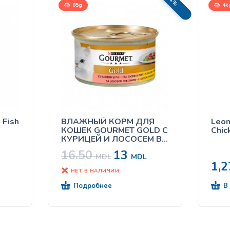
85g
4k
 Fish
ВЛАЖНЫЙ КОРМ ДЛЯ
Leon
КОШЕК GOURMET GOLD С
Chic
КУРИЦЕЙ И ЛОСОСЕМ В
СОУСЕ 85Г
16.50
13
MDL
MDL
1,
НЕТ В НАЛИЧИИ
Подробнее
В