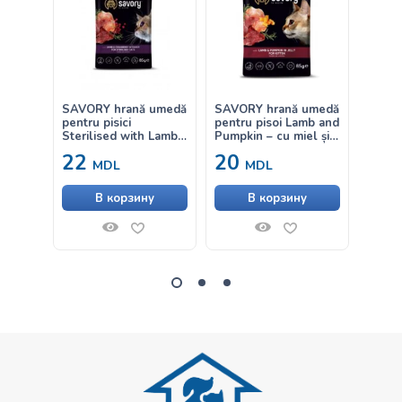
400
SAVORY hrană umedă
SAVORY hrană umedă
Savor
pentru pisici
pentru pisoi Lamb and
with F
Sterilised with Lamb
Pumpkin – cu miel și
hrană
and Cranberry – cu
dovleac în aspic 85g
pisoi 
22
20
от
miel și merișor în sos
MDL
MDL
85g
В корзину
В корзину