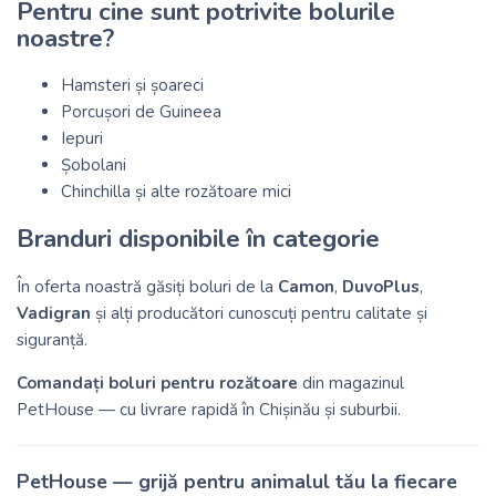
Pentru cine sunt potrivite bolurile
noastre?
Hamsteri și șoareci
Porcușori de Guineea
Iepuri
Șobolani
Chinchilla și alte rozătoare mici
Branduri disponibile în categorie
În oferta noastră găsiți boluri de la
Camon
,
DuvoPlus
,
Vadigran
și alți producători cunoscuți pentru calitate și
siguranță.
Comandați boluri pentru rozătoare
din magazinul
PetHouse — cu livrare rapidă în Chișinău și suburbii.
PetHouse — grijă pentru animalul tău la fiecare