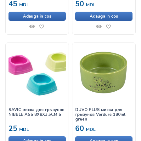
45
50
MDL
MDL
Adauga in cos
Adauga in cos
SAVIC миска для грызунов
DUVO PLUS миска для
NIBBLE ASS.8X8X3,5CM S
грызунов Verdure 180ml
green
25
60
MDL
MDL