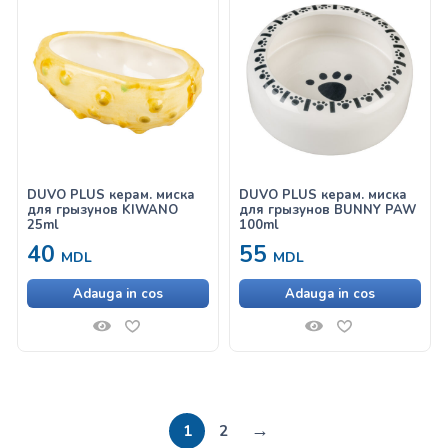
DUVO PLUS керам. миска
DUVO PLUS керам. миска
для грызунов KIWANO
для грызунов BUNNY PAW
25ml
100ml
40
55
MDL
MDL
Adauga in cos
Adauga in cos
→
1
2