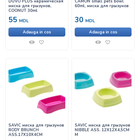
DUVO PLUS керамическая
CAMON small pets bowl
миска для грызунов,
60ml, миска для грызунов
COONUT 30ml
55
30
MDL
MDL
Adauga in cos
Adauga in cos
SAVIC миска для грызунов
SAVIC миска для грызунов
RODY BRUNCH
NIBBLE ASS. 12X12X4,5CM
ASS.17X10X4CM
M