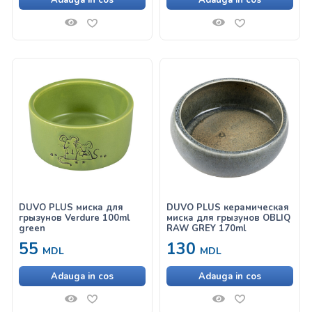
Adauga in cos
Adauga in cos
DUVO PLUS миска для
DUVO PLUS керамическая
грызунов Verdure 100ml
миска для грызунов OBLIQ
green
RAW GREY 170ml
55
130
MDL
MDL
Adauga in cos
Adauga in cos