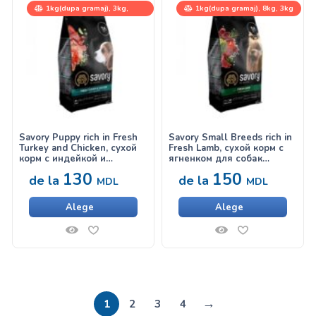
1kg(dupa gramaj), 3kg,
1kg(dupa gramaj), 8kg, 3kg
12kg
Savory Puppy rich in Fresh
Savory Small Breeds rich in
Turkey and Chicken, сухой
Fresh Lamb, сухой корм с
корм с индейкой и
ягненком для собак
курицей для щенков
мелких пород
130
150
de la
de la
MDL
MDL
Alege
Alege
→
1
2
3
4