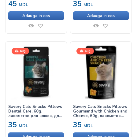
45
35
шерстяных комочков
MDL
MDL
Adauga in cos
Adauga in cos
60g
60g
Savory Cats Snacks Pillows
Savory Cats Snacks Pillows
Dental Care, 60g,
Gourmand with Chicken and
лакомство для кошек, для
Cheese, 60g, лакомства
поддержания здоровья
для кошек, с курицей и
35
35
зубов
сыром
MDL
MDL