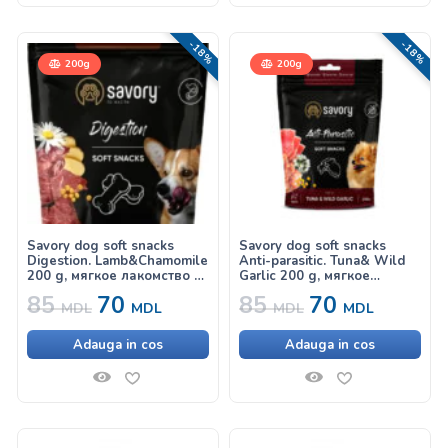
-18%
-18%
200g
200g
Savory dog soft snacks
Savory dog soft snacks
Digestion. Lamb&Chamomile
Anti-parasitic. Tuna& Wild
200 g, мягкое лакомство с
Garlic 200 g, мягкое
ягненком и ромашкой для
лакомство с тунцом и
85
70
85
70
улучшения пищеварения у
диким чесноком, с
MDL
MDL
MDL
MDL
собак
антипаразитарным
эффектом для собак
Adauga in cos
Adauga in cos