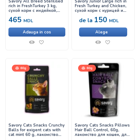
Savory All Breed Sterilised
Savory Junior Large rich in
rich in FreshTurkey 3 kg,
Fresh Turkey and Chicken,
сухой корм с индейкой,
сухой корм с курицей и
для кастрированных и
индейкой для щенков
465
150
de la
стерилизованных собак
крупных пород
MDL
MDL
всех пород
Adauga in cos
Alege
60g
60g
Savory Cats Snacks Crunchy
Savory Cats Snacks Pillows
Balls for exigent cats with
Hair Ball Control, 60g,
cat mint 60 g, лакомство
лакомство для кошек, для
для кошек
контроля образования