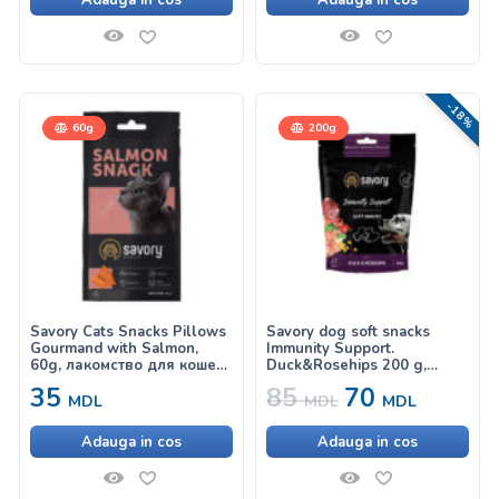
Adauga in cos
Adauga in cos
-18%
60g
200g
Savory Cats Snacks Pillows
Savory dog soft snacks
Gourmand with Salmon,
Immunity Support.
60g, лакомство для кошек,
Duck&Rosehips 200 g,
с лососем
лакомство для укрепления
35
85
70
иммунитета у собак с уткой
MDL
MDL
MDL
и шиповником
Adauga in cos
Adauga in cos