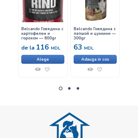
Belcando Говядина с
Belcando Говядина с
Belca
картофелем и
лапшой и цуккини —
Говяд
горохом — 800gr
300gr
116
63
38
de la
MDL
MDL
Alege
Adauga in cos
Ad