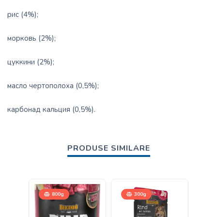
рис (4%);
морковь (2%);
цуккини (2%);
масло чертополоха (0,5%);
карбонад кальция (0,5%).
PRODUSE SIMILARE
800g
300g