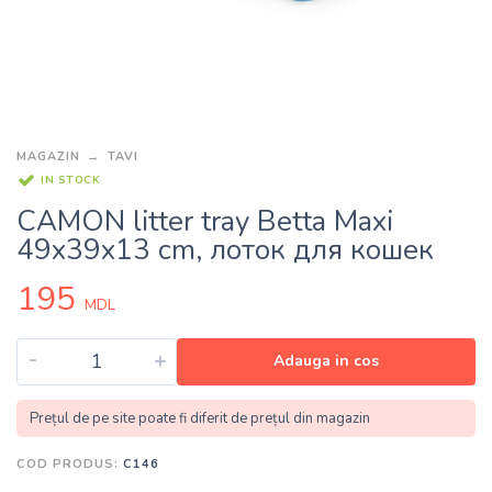
MAGAZIN
TAVI
IN STOCK
CAMON litter tray Betta Maxi
49x39x13 cm, лоток для кошек
195
MDL
-
+
Adauga in cos
Prețul de pe site poate fi diferit de prețul din magazin
COD PRODUS:
C146