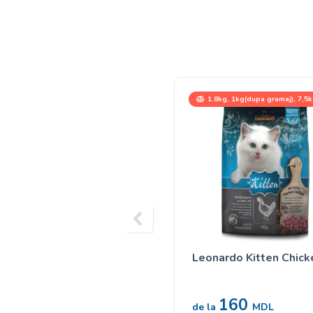
1.8kg, 1kg(dupa gramaj), 7,5
Leonardo Kitten Chick
160
de la
MDL