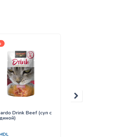
g
4kg
ardo Drink Beef (суп с
Leonardo Fresh Salmon 
диной)
Chicken
1,185
MDL
MDL
STOC EPUIZAT