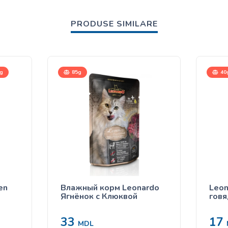
PRODUSE SIMILARE
kg
85g
40
en
Влажный корм Leonardo
Leon
Ягнёнок с Клюквой
говя
33
17
MDL