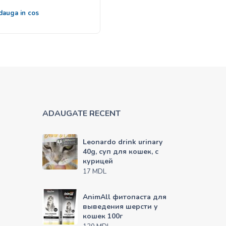
dauga in cos
Citește mai mult
ADAUGATE RECENT
Leonardo drink urinary
40g, суп для кошек, с
курицей
MDL
17
AnimAll фитопаста для
выведения шерсти у
кошек 100г