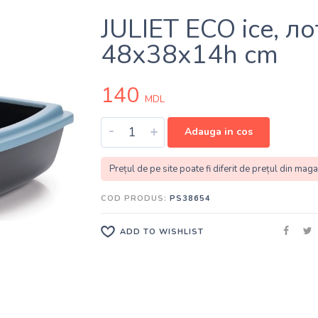
JULIET ECO ice, л
48x38x14h cm
140
MDL
-
+
Adauga in cos
Prețul de pe site poate fi diferit de prețul din maga
COD PRODUS:
PS38654
ADD TO WISHLIST