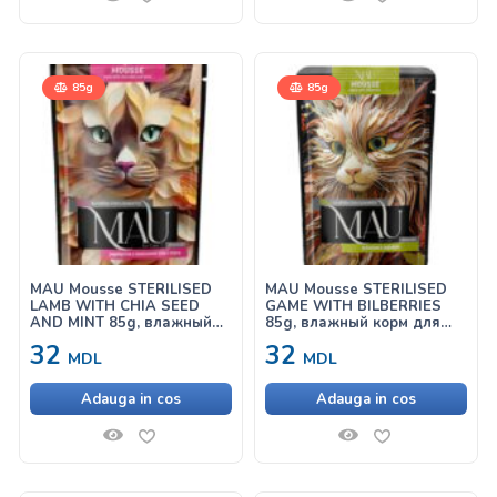
85g
85g
MAU Mousse STERILISED
MAU Mousse STERILISED
LAMB WITH CHIA SEED
GAME WITH BILBERRIES
AND MINT 85g, влажный
85g, влажный корм для
корм для кошек с
кошек с дичью и черникой
32
32
ягненком, семенами чия и
MDL
MDL
мятой
Adauga in cos
Adauga in cos