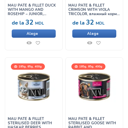
MAU PATÉ & FILLET DUCK
MAU PATÉ & FILLET
WITH MANGO AND
CRIMSON WITH VIOLA
ROSEHIP – JUNIOR,
TRICOLOR, влажный корм
влажный корм для котят с
для кошек с морским
32
32
de la
de la
уткой, манго и шиповником
окунем и фиалкой
MDL
MDL
Alege
Alege
185g, 85g, 400g
185g, 85g, 400g
MAU PATÉ & FILLET
MAU PATÉ & FILLET
STERILISED DEER WITH
STERILISED GOOSE WITH
HASKAP BERRIES,
RABBIT AND