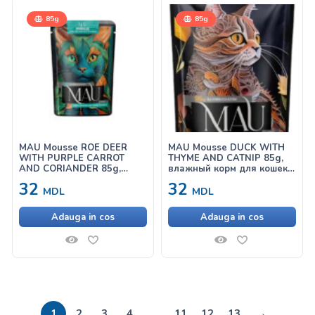
85g
85g
MAU Mousse ROE DEER
MAU Mousse DUCK WITH
WITH PURPLE CARROT
THYME AND CATNIP 85g,
AND CORIANDER 85g,
влажный корм для кошек с
влажный корм для кошек с
уткой, тимьяном и
32
32
косулей, фиолетовой
кошачьей мятой
MDL
MDL
морковью и кориандром
Adauga in cos
Adauga in cos
→
1
2
3
4
…
11
12
13