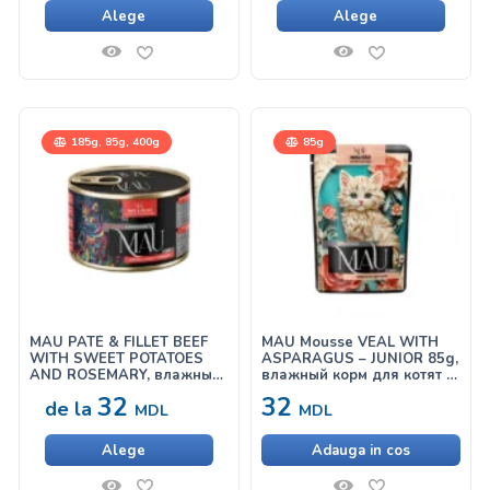
Alege
Alege
185g, 85g, 400g
85g
MAU PATÉ & FILLET BEEF
MAU Mousse VEAL WITH
WITH SWEET POTATOES
ASPARAGUS – JUNIOR 85g,
AND ROSEMARY, влажный
влажный корм для котят с
корм для кошек с
телятиной и спаржей
32
32
de la
говядиной, сладким
MDL
MDL
картофелем и розмарином
Alege
Adauga in cos