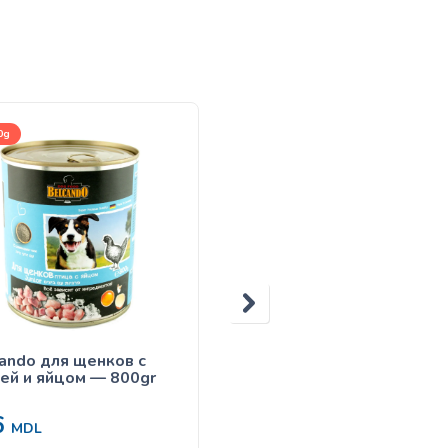
0g
1kg, 4kg, 12,5kg
ando для щенков с
Belcando Junior Lamb &
ей и яйцом — 800gr
Rice
6
135
MDL
de la
MDL