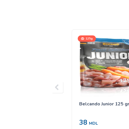
125g
Belcando Junior 125 g
38
MDL