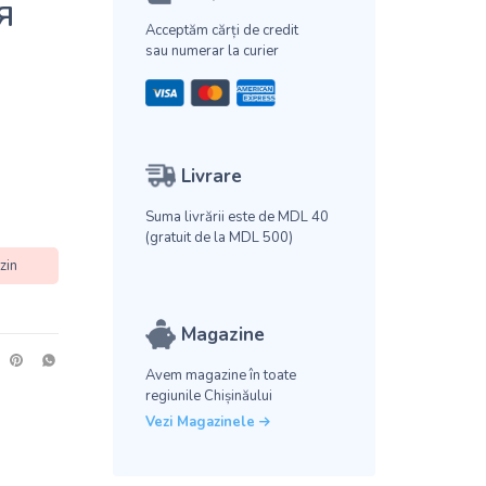
я
Acceptăm cărți de credit
sau numerar la curier
Livrare
Suma livrării este de MDL 40
(gratuit de la MDL 500)
zin
Magazine
Avem magazine în toate
regiunile Chișinăului
Vezi Magazinele