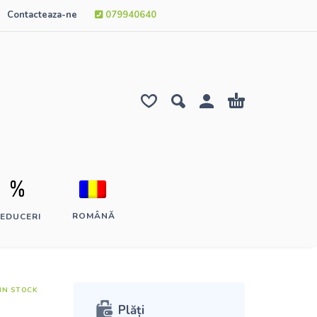
Contacteaza-ne
079940640
ROMÂNĂ
EDUCERI
IN STOCK
Plăți