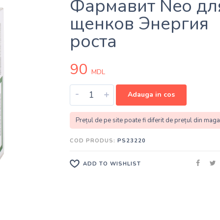
Фармавит Neo дл
щенков Энергия
роста
90
MDL
-
+
Adauga in cos
Prețul de pe site poate fi diferit de prețul din maga
COD PRODUS:
PS23220
ADD TO WISHLIST