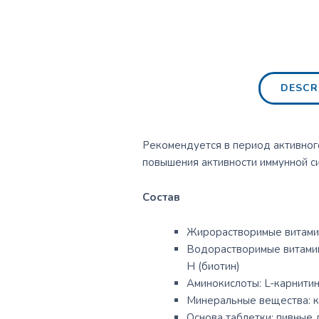
DESCR
Рекомендуется в период активного
повышения активности иммунной с
Состав
Жирорастворимые витамин
Водорастворимые витами
Н (биотин)
Аминокислоты: L-карнити
Минеральные вещества: к
Основа таблетки: пивные