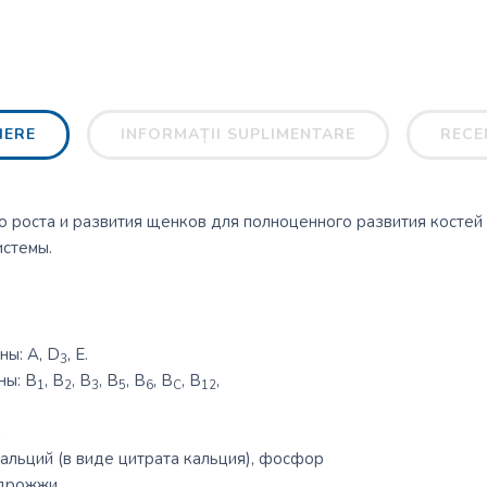
IERE
INFORMAȚII SUPLIMENTARE
RECEN
 роста и развития щенков для полноценного развития костей 
истемы.
ы: А, D
, Е.
3
ны: В
, В
, В
, В
, В
, В
, В
,
1
2
3
5
6
С
12
н
альций (в виде цитрата кальция), фосфор
 дрожжи.