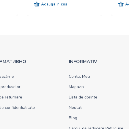
Adauga in cos
A
РМАТИВНО
INFORMATIV
ează-ne
Contul Meu
 produselor
Magazin
 de returnare
Lista de dorinte
 de confidentialitate
Noutati
Blog
Cardul de reducere PetHouse