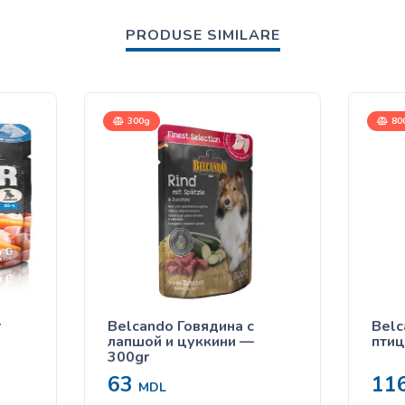
PRODUSE SIMILARE
300g
80
r
Belcando Говядина с
Belc
лапшой и цуккини —
птиц
300gr
63
11
MDL