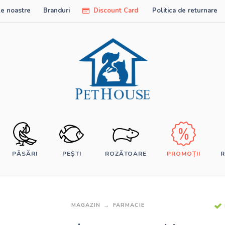
e noastre
Branduri
Discount Card
Politica de returnare
PĂSĂRI
PEȘTI
ROZĂTOARE
PROMOȚII
R
MAGAZIN
FARMACIE