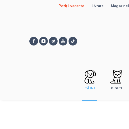
Poziții vacante
Livrare
Magazinel
CÂINI
PISICI